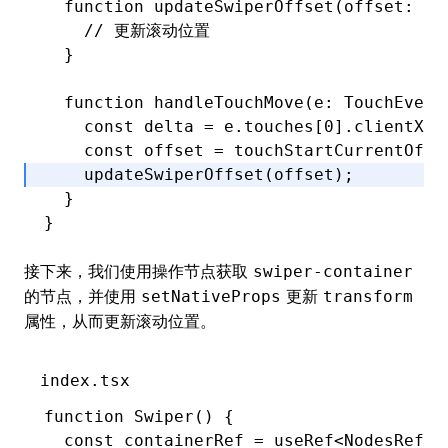
  function
 updateSwiperOffset
(offset
:
 nu
    // 更新滚动位置
  }
  function
 handleTouchMove
(e
:
 TouchEvent
    const
 delta
 =
 e
.touches[
0
].clientX 
-
    const
 offset
 =
 touchStartCurrentOffs
    updateSwiperOffset
(offset);
  }
}
接下来，我们使用
操作节点
获取
swiper-container
的节点，并使用
更新
setNativeProps
transform
属性，从而更新滚动位置。
index.tsx
function
 Swiper
() {
  const
 containerRef
 =
 useRef
<
NodesRef
>(