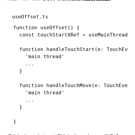
useOffset.ts
function
 useOffset
() {
  const
 touchStartXRef
 =
 useMainThreadRe
  function
 handleTouchStart
(e
:
 TouchEven
    'main thread'
    ...
  }
  function
 handleTouchMove
(e
:
 TouchEvent
    'main thread'
    ...
  }
}