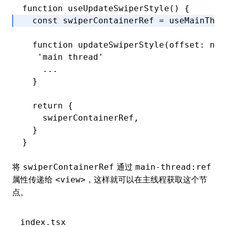
function
 useUpdateSwiperStyle
() {
  const
 swiperContainerRef
 =
 useMainThre
  function
 updateSwiperStyle
(offset
:
 num
   'main thread'
    ...
  }
  return
 {
    swiperContainerRef
,
  }
}
将
通过
swiperContainerRef
main-thread:ref
属性传递给
，这样就可以在主线程获取这个节
<view>
点。
index.tsx