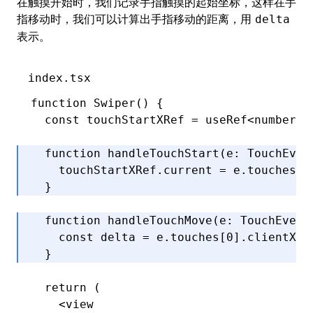
在触摸开始时，我们记录手指触摸的起始坐标，这样在手
指移动时，我们可以计算出手指移动的距离，用
delta
表示。
index.tsx
function
 Swiper
() {
  const
 touchStartXRef
 =
 useRef
<
number
>(
  function
 handleTouchStart
(e
:
 TouchEven
    touchStartXRef
.current 
=
 e
.touches[
0
  }
  function
 handleTouchMove
(e
:
 TouchEvent
    const
 delta
 =
 e
.touches[
0
].clientX 
-
  }
  return
 (
    <
view