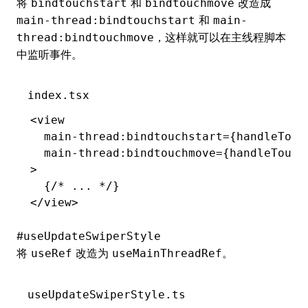
将
和
改造成
bindtouchstart
bindtouchmove
和
main-thread:bindtouchstart
main-
，这样就可以在主线程脚本
thread:bindtouchmove
中监听事件。
index.tsx
<
view
  main-thread
:
bindtouchstart
=
{handleTouc
  main-thread
:
bindtouchmove
=
{handleTouch
>
  {
/* ... */
}
</
view
>
#
useUpdateSwiperStyle
将
改造为
。
useRef
useMainThreadRef
useUpdateSwiperStyle.ts