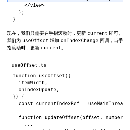
    </
view
>
  );
}
现在，我们只需要在手指滚动时，更新
即可。
current
我们为
增加
回调，当手
useOffset
onIndexChange
指滚动时，更新
。
current
useOffset.ts
function
 useOffset
({
  itemWidth
,
  onIndexUpdate
,
}) {
  const
 currentIndexRef
 =
 useMainThreadR
  function
 updateOffset
(offset
:
 number
) 
    ...