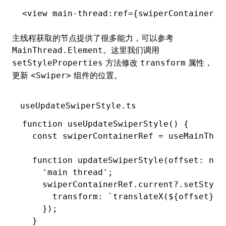
<
view
 main-thread
:
ref
=
{swiperContainerRe
主线程获取的节点提供了很多能力，可以参考
。这里我们调用
MainThread.Element
方法修改
属性，
setStyleProperties
transform
更新
组件的位置。
<Swiper>
useUpdateSwiperStyle.ts
function
 useUpdateSwiperStyle
() {
  const
 swiperContainerRef
 =
 useMainThre
  function
 updateSwiperStyle
(offset
:
 num
    'main thread'
;
    swiperContainerRef
.
current
?.setStyle
      transform
:
 `translateX(
${
offset
}
px
    });
  }