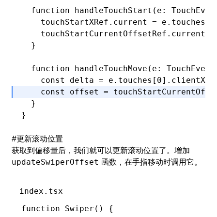
  function
 handleTouchStart
(e
:
 TouchEven
    touchStartXRef
.current 
=
 e
.touches[
0
    touchStartCurrentOffsetRef
.current 
=
  }
  function
 handleTouchMove
(e
:
 TouchEvent
    const
 delta
 =
 e
.touches[
0
].clientX 
-
    const
 offset
 =
 touchStartCurrentOffs
  }
}
#
更新滚动位置
获取到偏移量后，我们就可以更新滚动位置了。增加
函数，在手指移动时调用它。
updateSwiperOffset
index.tsx
function
 Swiper
() {