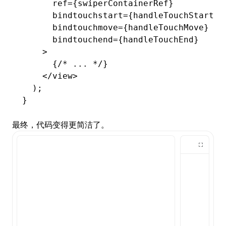
      ref
=
{swiperContainerRef}
      bindtouchstart
=
{handleTouchStart}
      bindtouchmove
=
{handleTouchMove}
      bindtouchend
=
{handleTouchEnd}
    >
      {
/* ... */
}
    </
view
>
  );
}
最终，代码变得更简洁了。