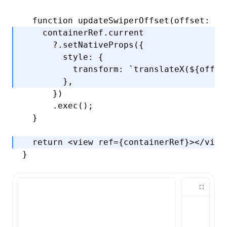
  function
 updateSwiperOffset
(offset
:
 nu
    containerRef
.current
      ?.setNativeProps
({
        style
:
 {
          transform
:
 `translateX(
${
offse
        }
,
      })
      .exec
();
  }
  return
 <
view
 ref
=
{containerRef}></
view
}