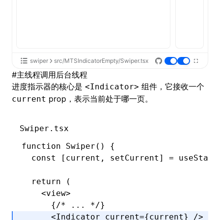
swiper
src/MTSIndicatorEmpty/Swiper.tsx
#
主线程调用后台线程
进度指示器的核心是
组件，它接收一个
<Indicator>
prop，表示当前处于哪一页。
current
Swiper.tsx
function
 Swiper
() {
  const
 [
current
,
 setCurrent
] 
=
 useState
  return
 (
    <
view
>
      {
/* ... */
}
      <
Indicator
 current
=
{current} />