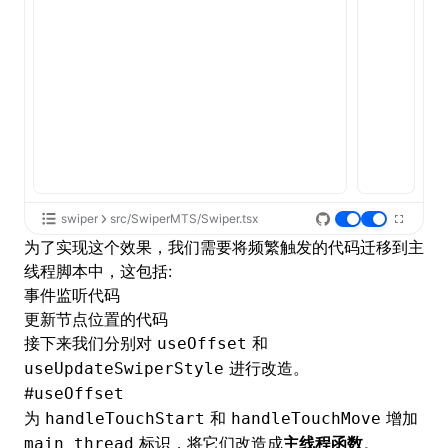
swiper
src/SwiperMTS/Swiper.tsx
为了实现这个效果，我们需要将频繁触发的代码迁移到主
线程脚本中，这包括:
事件监听代码
更新节点位置的代码
接下来我们分别对
和
useOffset
进行改造。
useUpdateSwiperStyle
#
useOffset
为
和
增加
handleTouchStart
handleTouchMove
标识，将它们改造成
主线程函数
。
main thread