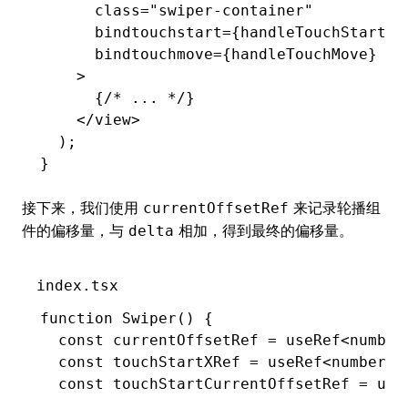
      class
=
"swiper-container"
      bindtouchstart
=
{handleTouchStart}
      bindtouchmove
=
{handleTouchMove}
    >
      {
/* ... */
}
    </
view
>
  );
}
接下来，我们使用
来记录轮播组
currentOffsetRef
件的偏移量，与
相加，得到最终的偏移量。
delta
index.tsx
function
 Swiper
() {
  const
 currentOffsetRef
 =
 useRef
<
number
  const
 touchStartXRef
 =
 useRef
<
number
>(
  const
 touchStartCurrentOffsetRef
 =
 use