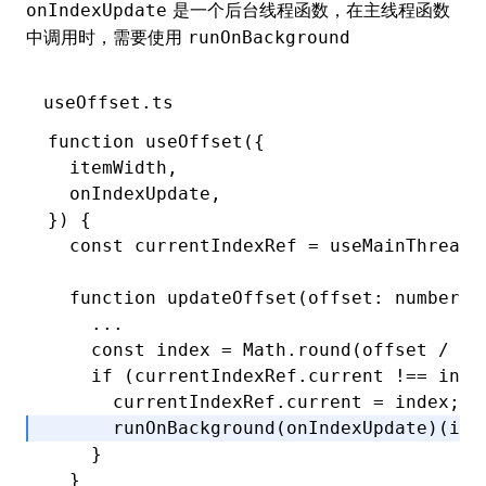
是一个后台线程函数，在主线程函数
onIndexUpdate
中调用时，需要使用
runOnBackground
useOffset.ts
function
 useOffset
({
  itemWidth
,
  onIndexUpdate
,
}) {
  const
 currentIndexRef
 =
 useMainThreadR
  function
 updateOffset
(offset
:
 number
) 
    ...
    const
 index
 =
 Math
.round
(offset 
/
 it
    if
 (
currentIndexRef
.current 
!==
 inde
      currentIndexRef
.current 
=
 index;
      runOnBackground
(onIndexUpdate)(ind
    }
  }