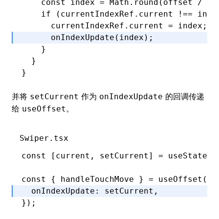
    const
 index
 =
 Math
.round
(offset 
/
 it
    if
 (
currentIndexRef
.current 
!==
 inde
      currentIndexRef
.current 
=
 index;
      onIndexUpdate
(index);
    }
  }
}
并将
作为
的回调传递
setCurrent
onIndexUpdate
给
。
useOffset
Swiper.tsx
const
 [
current
,
 setCurrent
] 
=
 useState
(
0
const
 { 
handleTouchMove
 } 
=
 useOffset
({
  onIndexUpdate
:
 setCurrent
,
});