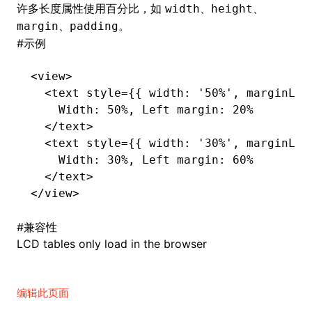
许多长度属性使用百分比，如
、
、
width
height
、
。
margin
padding
()
#
示例
<
view
>
  <
text
 style
=
{{ width
:
 '50%'
,
 marginLef
    Width: 50%, Left margin: 20%
  </
text
>
  <
text
 style
=
{{ width
:
 '30%'
,
 marginLef
    Width: 30%, Left margin: 60%
  </
text
>
</
view
>
#
兼容性
LCD tables only load in the browser
编辑此页面