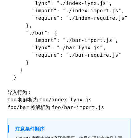
      "lynx"
:
 "./index-lynx.js"
,
      "import"
:
 "./index-import.js"
,
      "require"
:
 "./index-require.js"
    }
,
    "./bar"
:
 {
      "import"
:
 "./bar-import.js"
,
      "lynx"
:
 "./bar-lynx.js"
,
      "require"
:
 "./bar-require.js"
    }
  }
}
导入行为：
将解析为
foo
foo/index-lynx.js
将解析为
foo/bar
foo/bar-import.js
注意条件顺序