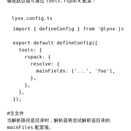
修改默认值可通过
配置：
tools.rspack
lynx.config.ts
import
 { defineConfig } 
from
 '@lynx-js/r
export
 default
 defineConfig
({
  tools
:
 {
    rspack
:
 {
      resolve
:
 {
        mainFields
:
 [
'...'
,
 'foo'
]
,
      }
,
    }
,
  }
,
});
#
主文件
当解析路径是目录时，解析器将尝试解析该目录的
配置项。
mainFiles