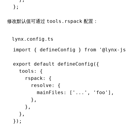
};
修改默认值可通过
配置：
tools.rspack
lynx.config.ts
import
 { defineConfig } 
from
 '@lynx-js/r
export
 default
 defineConfig
({
  tools
:
 {
    rspack
:
 {
      resolve
:
 {
        mainFiles
:
 [
'...'
,
 'foo'
]
,
      }
,
    }
,
  }
,
});