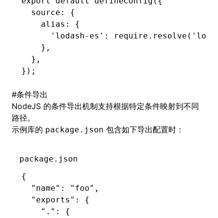
export
 default
 defineConfig
({
  source
:
 {
    alias
:
 {
      'lodash-es'
:
 require
.resolve
(
'loda
    }
,
  }
,
});
#
条件导出
NodeJS 的条件导出
机制支持根据特定条件映射到不同
路径。
示例库的
包含如下导出配置时：
package.json
package.json
{
  "name"
:
 "foo"
,
  "exports"
:
 {
    "."
:
 {