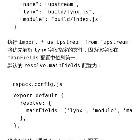
  "name"
:
 "upstream"
,
  "lynx"
:
 "build/lynx.js"
,
  "module"
:
 "build/index.js"
}
执行
import * as Upstream from 'upstream'
将优先解析
字段指定的文件，因为该字段在
lynx
配置中位列第一。
mainFields
默认的
配置为：
resolve.mainFields
rspack.config.js
export
 default
 {
  resolve
:
 {
    mainFields
:
 [
'lynx'
,
 'module'
,
 'main
  }
,
};