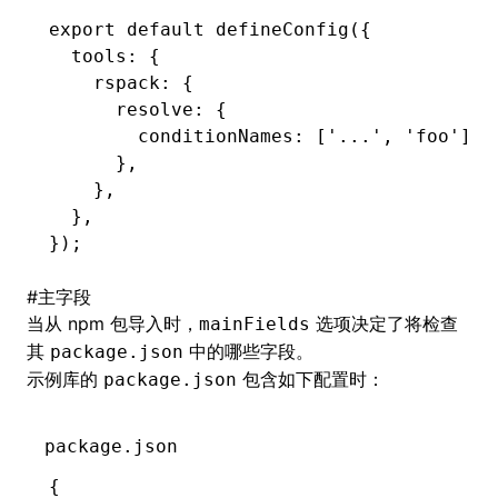
export
 default
 defineConfig
({
  tools
:
 {
    rspack
:
 {
      resolve
:
 {
        conditionNames
:
 [
'...'
,
 'foo'
]
,
      }
,
    }
,
  }
,
});
#
主字段
当从 npm 包导入时，
选项决定了将检查
mainFields
其
中的哪些字段。
package.json
示例库的
包含如下配置时：
package.json
package.json
{