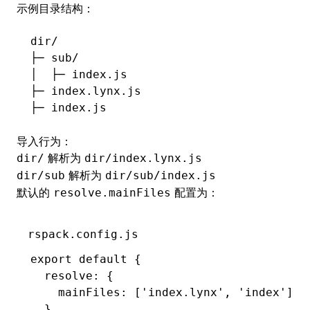
示例目录结构：
dir/
├─ sub/
│  ├─ index.js
├─ index.lynx.js
├─ index.js
导入行为：
解析为
dir/
dir/index.lynx.js
解析为
dir/sub
dir/sub/index.js
默认的
配置为：
resolve.mainFiles
rspack.config.js
export
 default
 {
  resolve
:
 {
    mainFiles
:
 [
'index.lynx'
,
 'index'
]
,
  }
,