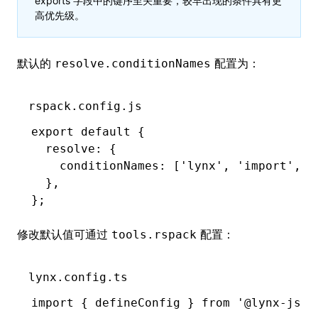
exports 字段中的键序至关重要，较早出现的条件具有更
高优先级。
默认的
配置为：
resolve.conditionNames
rspack.config.js
export
 default
 {
  resolve
:
 {
    conditionNames
:
 [
'lynx'
,
 'import'
,
 '
  }
,
};
修改默认值可通过
配置：
tools.rspack
lynx.config.ts
import
 { defineConfig } 
from
 '@lynx-js/r