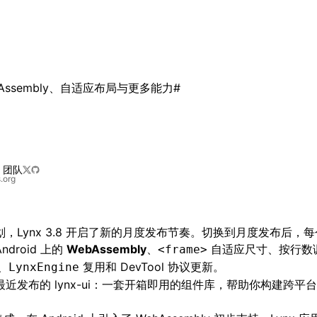
e at /next/zh/llms.txt, the full documentation bundle is ava
 WebAssembly、自适应布局与更多能力
#
x 团队
s.org
，Lynx 3.8 开启了新的月度发布节奏。切换到月度发布后，
droid 上的
WebAssembly
、
自适应尺寸、按行数
<frame>
e、
复用和 DevTool 协议更新。
LynxEngine
们最近发布的
lynx-ui
：一套开箱即用的组件库，帮助你构建跨平台 L