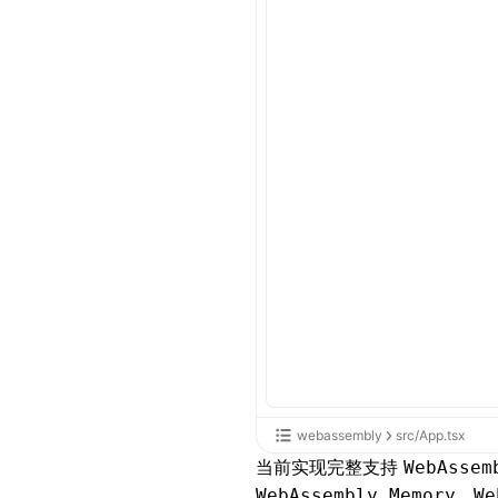
webassembly
src/App.tsx
当前实现完整支持
WebAssem
、
WebAssembly.Memory
We