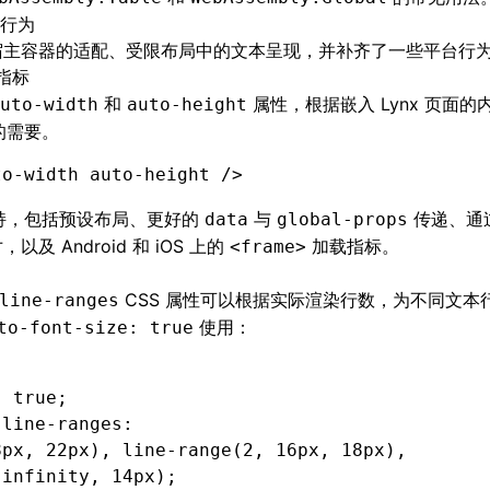
行为
容对宿主容器的适配、受限布局中的文本呈现，并补齐了一些平台行
指标
和
属性，根据嵌入 Lynx 页面
uto-width
auto-height
的需要。
to-width
 auto-height
 />
持，包括预设布局、更好的
与
传递、通
data
global-props
及 Android 和 iOS 上的
加载指标。
<frame>
CSS 属性可以根据实际渲染行数，为不同文本
line-ranges
使用：
to-font-size: true
:
 true
;
-line-ranges
:
8
px
,
 22
px
), 
line-range
(2, 16
px
, 18
px
),
 infinity
, 14
px
);