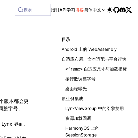
ilable at /next/zh/llms-full.txt, and this page is available
搜索
指引
API
学习
博客
简体中文
目录
Android 上的 WebAssembly
自适应布局、文本适配与平台行为
自适应尺寸与加载指标
<frame>
按行数调整字号
桌面端曝光
原生侧集成
每个版本都会更
调整字号、
LynxViewGroup 中的引擎复用
资源加载回调
ynx 界面。
HarmonyOS 上的
SessionStorage