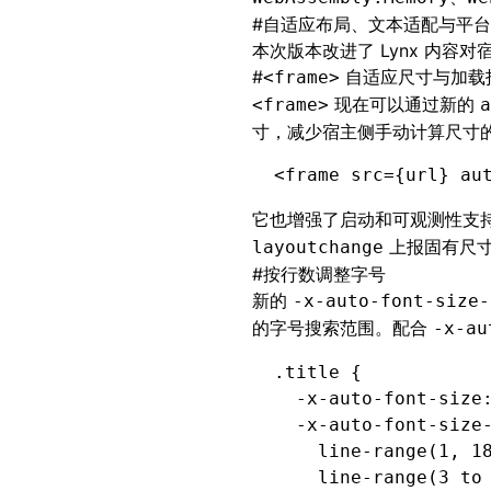
#
自适应布局、文本适配与平台
本次版本改进了 Lynx 内
#
自适应尺寸与加载
<frame>
现在可以通过新的
<frame>
a
寸，减少宿主侧手动计算尺寸
<
frame
 src
=
{url} 
au
它也增强了启动和可观测性支
上报固有尺寸，以
layoutchange
#
按行数调整字号
新的
-x-auto-font-size-
的字号搜索范围。配合
-x-au
.title
 {
  -x-auto-font-size
  -x-auto-font-size
    line-range(1
,
 1
    line-range
(3 
to