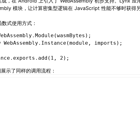
成，在 Android 上引入了
WebAssembly
初步支持。Lynx 
mbly 模块，让计算密集型逻辑在 JavaScript 性能不够时获
函数式使用方式：
WebAssembly
.Module
(wasmBytes);
w
 WebAssembly
.Instance
(
module
,
 imports);
ance
.
exports
.add
(
1
,
 2
);
示例展示了同样的调用流程：