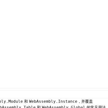
和
，并覆盖
bly.Module
WebAssembly.Instance
和
的常见用法
bAssembly.Table
WebAssembly.Global