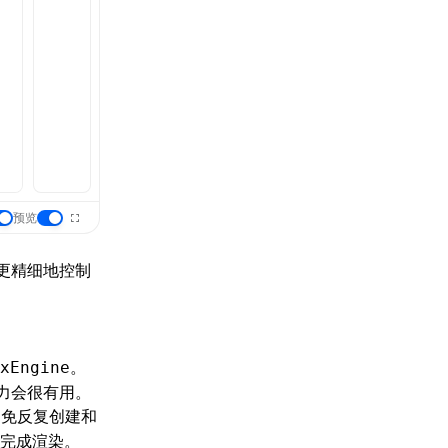
预览
更精细地控制
。
xEngine
能力会很有用。
免反复创建和
快完成渲染。