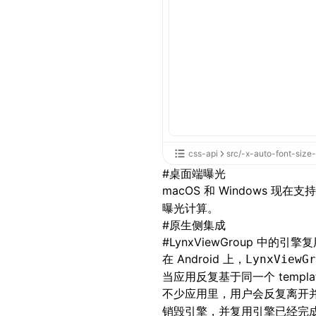
css-api
src/-x-auto-font-size-
#
桌面端曝光
macOS 和 Windows 现在支
曝光计算。
#
原生侧集成
#
LynxViewGroup 中的引擎
在 Android 上，
LynxViewGr
当应用反复基于同一个 templ
不少应用里，用户会反复离开并
销毁引擎，并复用引擎已经完成