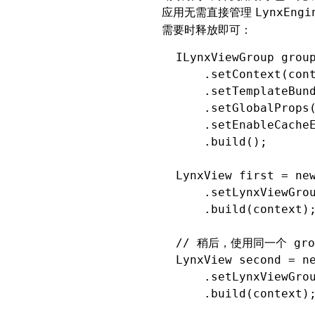
应用无需直接管理
LynxEngi
需要时释放即可：
ILynxViewGroup
 grou
    .
setContext
(con
    .
setTemplateBun
    .
setGlobalProps
    .
setEnableCache
    .
build
();
LynxView
 first 
=
 ne
    .
setLynxViewGro
    .
build
(context)
// 稍后，使用同一个 gr
LynxView
 second 
=
 n
    .
setLynxViewGro
    .
build
(context)