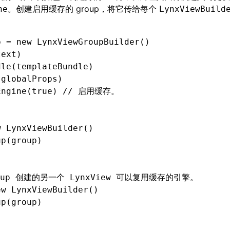
。创建启用缓存的 group，将它传给每个
ne
LynxViewBuild
p 
=
 new
 LynxViewGroupBuilder()
text)
dle
(templateBundle)
(globalProps)
Engine
(
true
) 
// 启用缓存。
w
 LynxViewBuilder()
up
(group)
;
oup 创建的另一个 LynxView 可以复用缓存的引擎。
ew
 LynxViewBuilder()
up
(group)
;