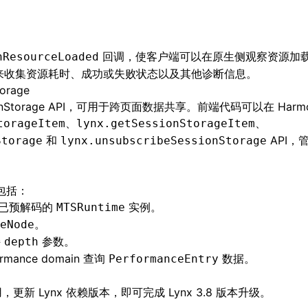
回调，使客户端可以在原生侧观察资源加
nResourceLoaded
来收集资源耗时、成功或失败状态以及其他诊断信息。
orage
sionStorage API，可用于跨页面数据共享。前端代码可以在 Harm
、
、
torageItem
lynx.getSessionStorageItem
和
API，管理
Storage
lynx.unsubscribeSessionStorage
进包括：
、已预解码的
实例。
MTSRuntime
。
eNode
持
参数。
depth
rmance domain 查询
数据。
PerformanceEntry
用
，更新 Lynx 依赖版本，即可完成 Lynx 3.8 版本升级。