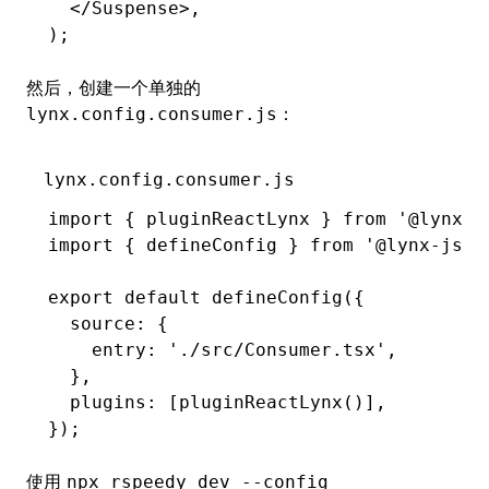
  </
Suspense
>
,
);
然后，创建一个单独的
：
lynx.config.consumer.js
lynx.config.consumer.js
import
 { pluginReactLynx } 
from
 '@lynx-j
import
 { defineConfig } 
from
 '@lynx-js/r
export
 default
 defineConfig
({
  source
:
 {
    entry
:
 './src/Consumer.tsx'
,
  }
,
  plugins
:
 [
pluginReactLynx
()]
,
});
使用
npx rspeedy dev --config