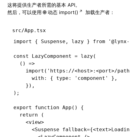
这将提供生产者所需的基本 API。
然后，可以使用
动态 import()
加载生产者：
src/App.tsx
import
 { Suspense
,
 lazy } 
from
 '@lynx-js
const
 LazyComponent
 =
 lazy
(
  () 
=>
    import
(
'https://<host>:<port>/path/t
      with
:
 { type
:
 'component'
 }
,
    })
,
);
export
 function
 App
() {
  return
 (
    <
view
>
      <
Suspense
 fallback
=
{<
text
>Loading.
        <
LazyComponent
 />