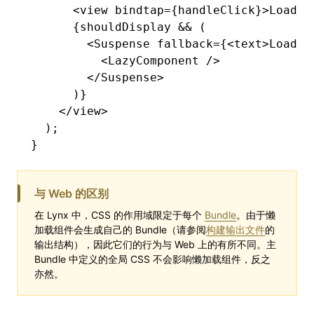
      <
view
 bindtap
=
{handleClick}>Load C
      {shouldDisplay 
&&
 (
        <
Suspense
 fallback
=
{<
text
>Loadin
          <
LazyComponent
 />
        </
Suspense
>
      )}
    </
view
>
  );
}
与 Web 的区别
在 Lynx 中，CSS 的作用域限定于每个
Bundle
。由于懒
加载组件会生成自己的 Bundle（请参阅
构建输出文件
的
输出结构），因此它们的行为与 Web 上的有所不同。主
Bundle 中定义的全局 CSS 不会影响懒加载组件，反之
亦然。