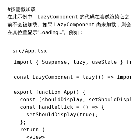
#
按需懒加载
在此示例中，
的代码在尝试渲染它之
LazyComponent
前不会被加载。如果
尚未加载，则会
LazyComponent
在其位置显示“Loading...”。例如：
src/App.tsx
import
 { Suspense
,
 lazy
,
 useState } 
from
const
 LazyComponent
 =
 lazy
(() 
=>
 import
(
export
 function
 App
() {
  const
 [
shouldDisplay
,
 setShouldDisplay
  const
 handleClick
 =
 () 
=>
 {
    setShouldDisplay
(
true
);
  };
  return
 (
    <
view
>