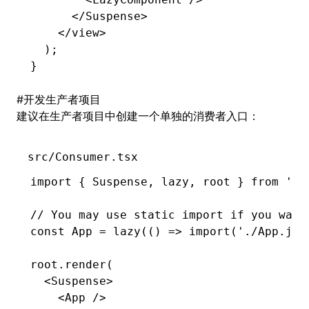
      </
Suspense
>
    </
view
>
  );
}
#
开发生产者项目
建议在生产者项目中创建一个单独的消费者入口：
src/Consumer.tsx
import
 { Suspense
,
 lazy
,
 root } 
from
 '@l
// You may use static import if you want
const
 App
 =
 lazy
(() 
=>
 import
(
'./App.jsx
root
.render
(
  <
Suspense
>
    <
App
 />