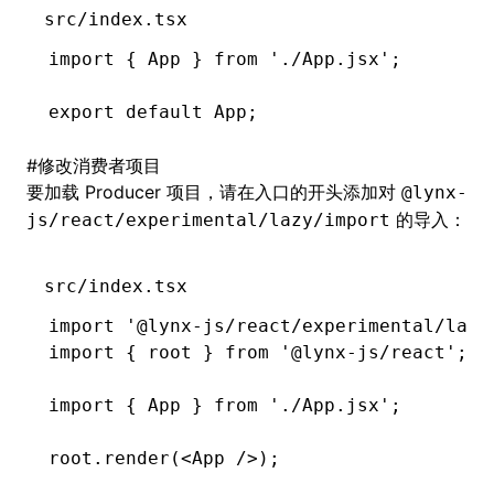
src/index.tsx
import
 { App } 
from
 './App.jsx'
;
export
 default
 App;
#
修改消费者项目
要加载 Producer 项目，请在入口的开头添加对
@lynx-
的导入：
js/react/experimental/lazy/import
src/index.tsx
import
 '@lynx-js/react/experimental/lazy
import
 { root } 
from
 '@lynx-js/react'
;
import
 { App } 
from
 './App.jsx'
;
root
.render
(<
App
 />);