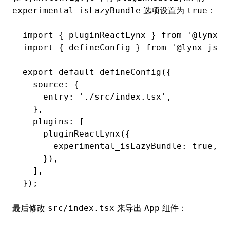
选项设置为
：
experimental_isLazyBundle
true
import
 { pluginReactLynx } 
from
 '@lynx-j
import
 { defineConfig } 
from
 '@lynx-js/r
export
 default
 defineConfig
({
  source
:
 {
    entry
:
 './src/index.tsx'
,
  }
,
  plugins
:
 [
    pluginReactLynx
({
      experimental_isLazyBundle
:
 true
,
    })
,
  ]
,
});
最后修改
来导出
组件：
src/index.tsx
App