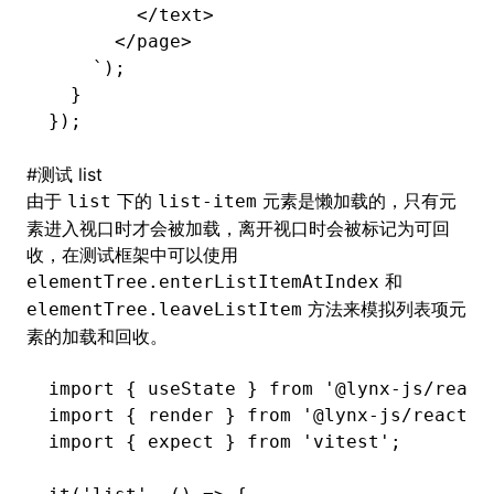
        </text>
      </page>
    `
);
  }
});
#
测试
list
由于
下的
元素是懒加载的，只有元
list
list-item
素进入视口时才会被加载，离开视口时会被标记为可回
收，在测试框架中可以使用
和
elementTree.enterListItemAtIndex
方法来模拟列表项元
elementTree.leaveListItem
素的加载和回收。
import
 { useState } 
from
 '@lynx-js/react
import
 { render } 
from
 '@lynx-js/react/t
import
 { expect } 
from
 'vitest'
;