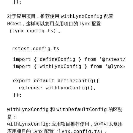
});
对于应用项目，推荐使用
配置
withLynxConfig
Rstest，这样可以复用应用项目的 Lynx 配置
（
）。
lynx.config.ts
rstest.config.ts
import
 { defineConfig } 
from
 '@rstest/co
import
 { withLynxConfig } 
from
 '@lynx-js
export
 default
 defineConfig
({
  extends
:
 withLynxConfig
()
,
});
和
的区别
withLynxConfig
withDefaultConfig
是：
: 应用项目推荐使用，这样可以复用
withLynxConfig
应用项目的 Lynx 配置（
）。
lynx.config.ts