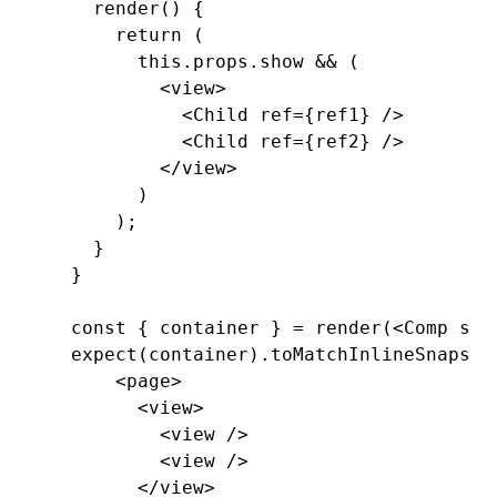
    render
() {
      return
 (
        this
.
props
.show 
&&
 (
          <
view
>
            <
Child
 ref
=
{ref1} />
            <
Child
 ref
=
{ref2} />
          </
view
>
        )
      );
    }
  }
  const
 { 
container
 } 
=
 render
(<
Comp
 sho
  expect
(container)
.toMatchInlineSnapsho
      <page>
        <view>
          <view />
          <view />
        </view>