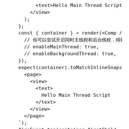
        <
text
>Hello Main Thread Script</
      </
view
>
    );
  };
  const
 { 
container
 } 
=
 render
(<
Comp
 />
,
    // 你可以尝试开启同时主线程和后台线程，得到
    // enableMainThread: true,
    // enableBackgroundThread: true,
  });
  expect
(container)
.toMatchInlineSnapsho
    <page>
      <view>
        <text>
          Hello Main Thread Script
        </text>
      </view>
    </page>
  `
);