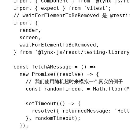
import
 { Component } 
from
 '@lynx-js/reac
import
 { expect } 
from
 'vitest'
;
// waitForElementToBeRemoved 是 @t
import
 {
  render
,
  screen
,
  waitForElementToBeRemoved
,
} 
from
 '@lynx-js/react/testing-library'
;
const
 fetchAMessage
 =
 () 
=>
  new
 Promise
((resolve) 
=>
 {
    // 我们使用随机超时来模拟一个真实的例子
    const
 randomTimeout
 =
 Math
.floor
(
Mat
    setTimeout
(() 
=>
 {
      resolve
({ returnedMessage
:
 'Hello 
    }
,
 randomTimeout);
  });