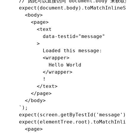
  // 因此可以直接访问 document.body 来获取页
  expect
(
document
.body)
.toMatchInlineSna
    <body>
      <page>
        <text
          data-testid="message"
        >
          Loaded this message:
          <wrapper>
            Hello World
          </wrapper>
          !
        </text>
      </page>
    </body>
  `
);
  expect
(
screen
.getByTestId
(
'message'
))
.
  expect
(
elementTree
.root)
.toMatchInline
    <page>