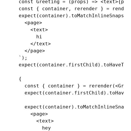
  const
 Greeting
 =
 (props) 
=>
 <
text
>{
pro
  const
 { 
container
,
 rerender
 } 
=
 render
  expect
(container)
.toMatchInlineSnapsho
    <page>
      <text>
        hi
      </text>
    </page>
  `
);
  expect
(
container
.firstChild)
.toHaveTex
  {
    const
 { 
container
 } 
=
 rerender
(<
Gree
    expect
(
container
.firstChild)
.toHaveT
    expect
(container)
.toMatchInlineSnaps
      <page>
        <text>
          hey