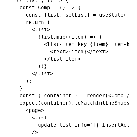
it
(
'list'
,
 () 
=>
 {
  const
 Comp
 =
 () 
=>
 {
    const
 [
list
,
 setList
] 
=
 useState
([
0
,
    return
 (
      <
list
>
        {
list
.map
((item) 
=>
 (
          <
list-item
 key
=
{item} 
item-key
            <
text
>{item}</
text
>
          </
list-item
>
        ))}
      </
list
>
    );
  };
  const
 { 
container
 } 
=
 render
(<
Comp
 />)
  expect
(container)
.toMatchInlineSnapsho
    <page>
      <list
        update-list-info="[{"insertActio
      />