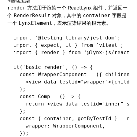
#
基础渲染
方法用于渲染一个 ReactLynx 组件，并返回一
render
个
对象，其中的
字段是
RenderResult
container
一个
，表示渲染结果的根元素。
LynxElement
import
 '@testing-library/jest-dom'
;
import
 { expect
,
 it } 
from
 'vitest'
;
import
 { render } 
from
 '@lynx-js/react/t
it
(
'basic render'
,
 () 
=>
 {
  const
 WrapperComponent
 =
 ({ children }
    <
view
 data-testid
=
"wrapper"
>{childre
  );
  const
 Comp
 =
 () 
=>
 {
    return
 <
view
 data-testid
=
"inner"
 sty
  };
  const
 { 
container
,
 getByTestId
 } 
=
 ren
    wrapper
:
 WrapperComponent
,
  });