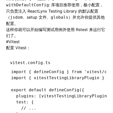
: 库项目推荐使用，极小配置，
withDefaultConfig
只负责注入 ReactLynx Testing Library 的默认配置
（
、setup 文件、
）并允许你提供其他
jsdom
globals
配置。
这样你就可以开始编写测试用例并使用 Rstest 来运行它
们了。
#
Vitest
配置
Vitest
：
vitest.config.ts
import
 { defineConfig } 
from
 'vitest/con
import
 { vitestTestingLibraryPlugin } 
fr
export
 default
 defineConfig
({
  plugins
:
 [
vitestTestingLibraryPlugin
()
  test
:
 {
    // ...