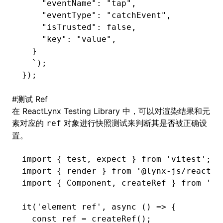
    "eventName": "tap",
    "eventType": "catchEvent",
    "isTrusted": false,
    "key": "value",
  }
  `
);
});
#
测试 Ref
在 ReactLynx Testing Library 中，可以对渲染结果和元
素对应的
对象进行快照测试来判断其是否被正确设
ref
置。
import
 { test
,
 expect } 
from
 'vitest'
;
import
 { render } 
from
 '@lynx-js/react/t
import
 { Component
,
 createRef } 
from
 '@l
it
(
'element ref'
,
 async
 () 
=>
 {
  const
 ref
 =
 createRef
();