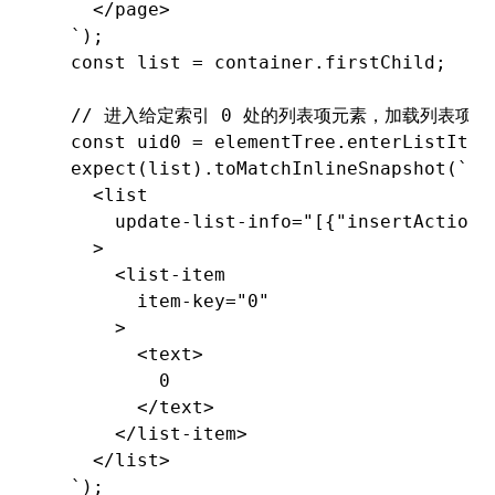
    </page>
  `
);
  const
 list
 =
 container
.firstChild;
  // 进入给定索引 0 处的列表项元素，加载列表项元
  const
 uid0
 =
 elementTree
.enterListItem
  expect
(list)
.toMatchInlineSnapshot
(
`
    <list
      update-list-info="[{"insertAction"
    >
      <list-item
        item-key="0"
      >
        <text>
          0
        </text>
      </list-item>
    </list>
  `
);