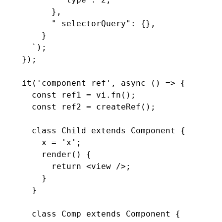
      },
      "_selectorQuery": {},
    }
  `
);
});
it
(
'component ref'
,
 async
 () 
=>
 {
  const
 ref1
 =
 vi
.fn
();
  const
 ref2
 =
 createRef
();
  class
 Child
 extends
 Component
 {
    x 
=
 'x'
;
    render
() {
      return
 <
view
 />;
    }
  }
  class
 Comp
 extends
 Component
 {