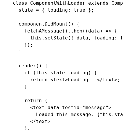
class
 ComponentWithLoader
 extends
 Compon
  state 
=
 { loading
:
 true
 };
  componentDidMount
() {
    fetchAMessage
()
.then
((data) 
=>
 {
      this
.setState
({ data
,
 loading
:
 fal
    });
  }
  render
() {
    if
 (
this
.
state
.loading) {
      return
 <
text
>Loading...</
text
>;
    }
    return
 (
      <
text
 data-testid
=
"message"
>
        Loaded this message: {
this
.
state
      </
text
>
    );