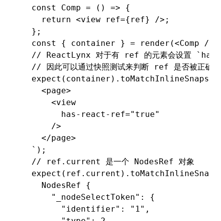
  const
 Comp
 =
 () 
=>
 {
    return
 <
view
 ref
=
{ref} />;
  };
  const
 { 
container
 } 
=
 render
(<
Comp
 />)
  // ReactLynx 对于有 ref 的元素会设置 `has-
  // 因此可以通过快照测试来判断 ref 是否被正确
  expect
(container)
.toMatchInlineSnapsho
    <page>
      <view
        has-react-ref="true"
      />
    </page>
  `
);
  // ref.current 是一个 NodesRef 对象
  expect
(
ref
.current)
.toMatchInlineSnaps
    NodesRef {
      "_nodeSelectToken": {
        "identifier": "1",
        "type": 2,