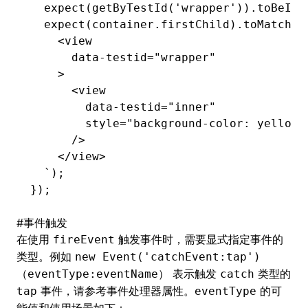
  expect
(
getByTestId
(
'wrapper'
))
.toBeInT
  expect
(
container
.firstChild)
.toMatchIn
    <view
      data-testid="wrapper"
    >
      <view
        data-testid="inner"
        style="background-color: yellow;
      />
    </view>
  `
);
});
#
事件触发
在使用
触发事件时，需要显式指定事件的
fireEvent
类型。例如
new Event('catchEvent:tap')
（
） 表示触发
类型的
eventType:eventName
catch
事件，请参考
事件处理器属性
。
的可
tap
eventType