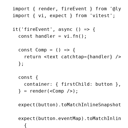
import
 { render
,
 fireEvent } 
from
 '@lynx
import
 { vi
,
 expect } 
from
 'vitest'
;
it
(
'fireEvent'
,
 async
 () 
=>
 {
  const
 handler
 =
 vi
.fn
();
  const
 Comp
 =
 () 
=>
 {
    return
 <
text
 catchtap
=
{handler} />;
  };
  const
 {
    container: { firstChild: 
button
 }
,
  } 
=
 render
(<
Comp
 />);
  expect
(button)
.toMatchInlineSnapshot
(
`
  expect
(
button
.eventMap)
.toMatchInlineS
    {