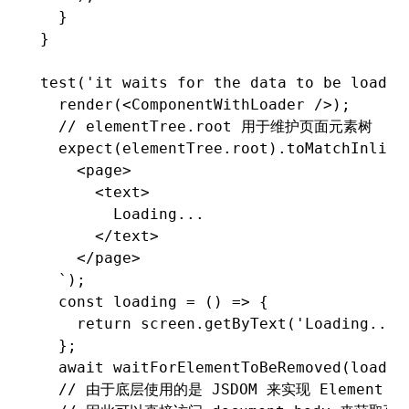
  }
}
test
(
'it waits for the data to be loaded
  render
(<
ComponentWithLoader
 />);
  // elementTree.root 用于维护页面元素树
  expect
(
elementTree
.root)
.toMatchInline
    <page>
      <text>
        Loading...
      </text>
    </page>
  `
);
  const
 loading
 =
 () 
=>
 {
    return
 screen
.getByText
(
'Loading...'
  };
  await
 waitForElementToBeRemoved
(loadin
  // 由于底层使用的是 JSDOM 来实现 Element PA