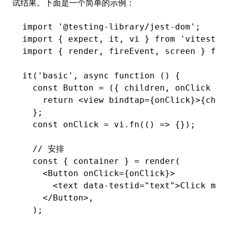
试结果。下面是一个简单的示例：
import
 '@testing-library/jest-dom'
;
import
 { expect
,
 it
,
 vi } 
from
 'vitest'
;
import
 { render
,
 fireEvent
,
 screen } 
fro
it
(
'basic'
,
 async
 function
 () {
  const
 Button
 =
 ({ children
,
 onClick })
    return
 <
view
 bindtap
=
{onClick}>{chil
  };
  const
 onClick
 =
 vi
.fn
(() 
=>
 {});
  // 安排
  const
 { 
container
 } 
=
 render
(
    <
Button
 onClick
=
{onClick}>
      <
text
 data-testid
=
"text"
>Click me<
    </
Button
>
,
  );