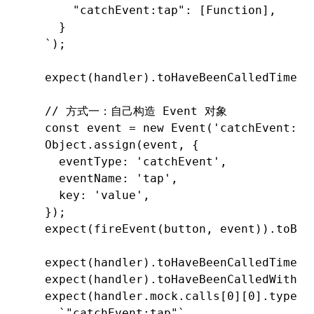
      "catchEvent:tap": [Function],
    }
  `
);
  expect
(handler)
.toHaveBeenCalledTimes
(
  // 方式一：自己构造 Event 对象
  const
 event
 =
 new
 Event
(
'catchEvent:ta
  Object
.assign
(event
,
 {
    eventType
:
 'catchEvent'
,
    eventName
:
 'tap'
,
    key
:
 'value'
,
  });
  expect
(
fireEvent
(button
,
 event))
.toBe
(
  expect
(handler)
.toHaveBeenCalledTimes
(
  expect
(handler)
.toHaveBeenCalledWith
(e
  expect
(
handler
.
mock
.calls[
0
][
0
].type)
.
    `"catchEvent:tap"`
,