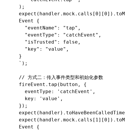
  );
  expect
(
handler
.
mock
.calls[
0
][
0
])
.toMat
  Event {
    "eventName": "tap",
    "eventType": "catchEvent",
    "isTrusted": false,
    "key": "value",
  }
  `
);
  // 方式二：传入事件类型和初始化参数
  fireEvent
.tap
(button
,
 {
    eventType
:
 'catchEvent'
,
    key
:
 'value'
,
  });
  expect
(handler)
.toHaveBeenCalledTimes
(
  expect
(
handler
.
mock
.calls[
1
][
0
])
.toMat
  Event {