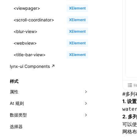
ReactLynxExternalsPresetOptions
ExternalsPresetDefinitions
resolveCatalog()
sourceMap
preEntry
swc
image
css
enableUiSourceMap
pathinfo
auto
函数: isValidElement()
<viewpager>
XElement
ExternalsPresets
resolveDynamicValue()
transformImport
js
js
css
engineVersion
exportLocalsConvention
函数: lazy()
<scroll-coordinator>
XElement
MainThreadRuntimeWrapperWebpackPlugin
serializeCatalog()
tsconfigPath
media
jsOptions
js
camelToDashComponentName
experimental_isLazyBundle
localIdentName
函数: memo()
<blur-view>
XElement
MainThreadRuntimeWrapperWebpackPluginOptions
useAction()
svg
customName
experimental_useElementTemplate
namedExport
函数: runOnBackground()
<webview>
XElement
OutputConfig
useChecks()
template
libraryDirectory
extractStr
函数: runOnMainThread()
<title-bar-view>
XElement
reactLynxExternalsPreset
useDataBinding()
wasm
libraryName
firstScreenSyncTiming
strLength
函数: Suspense()
lynx-ui Components ↗
useResolvedProps()
transformToDefaultImport
removeDescendantSelectorScope
函数: useCallback()
样式
interfaces
li
shake
函数: useContext()
属性
#
多列
A2UIProps
targetSdkVersion
pkgName
函数: useDebugValue()
1. 
At 规则
-x-auto-font-size-line-ranges
ActionProps
wate
removeCallParams
函数: useEffect()
数据类型
-x-auto-font-size-preset-sizes
'@font-face'
2. 
Catalog
retainProp
函数: useGlobalProps()
可以使
选择器
-x-auto-font-size
'@import'
<angle>
网格布
CatalogFunctionEntry
函数: useGlobalPropsChanged()