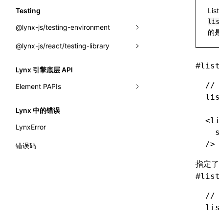
onTASMFinishedByNative
extractCatalogFunctionsFromTypeDocJson()
reload
Testing
Li
border-inline-end-color
setObserverFrameRate()
onTemplateBundleReady
extractCatalogFunctionsFromTypeDocProject()
li
removeCDPEventListener
@lynx-js/testing-environment
border-inline-end-style
的
setSessionStorageItem
onUpdateDataWithoutChange
findCatalogSourceFiles()
sendMessage
@lynx-js/react/testing-library
GlobalEventEmitter
border-inline-end-width
stopExposure()
onUpdatePerfReady
writeA2UICatalog()
setGlobalPropsUpdatedObserver
LynxTestingEnv
LynxTestingEnv
#
lis
border-inline-start-color
Lynx 引擎底层 API
subscribeSessionStorage
writeCatalogArtifacts()
setLynxInspectorConsoleDelegate
initElementTree()
buildQueries()
//
Element PAPIs
border-inline-start-style
unsubscribeSessionStorage
writeCatalogComponents()
li
subscribeMessage
installLynxTestingEnv()
cleanup()
__AddClass
border-inline-start-width
Lynx 中的错误
writeCatalogFunctionDefinitions()
unsubscribeMessage
uninstallLynxTestingEnv()
computeHeadingLevel()
<
l
__AddConfig
border-left-color
LynxError
  
writeCatalogFunctions()
LynxElement
configure()
__AddDataset
border-left-style
/>
错误码
writeComponentCatalogs()
LynxEnv
createEvent()
__AddEvent
border-left-width
指定了
interfaces
#
LynxGlobalThis
findAllByAltText()
lis
__AddInlineStyle
border-left
A2UICatalog
ElementTree
findAllByDisplayValue()
//
__AppendElement
border-radius
li
CatalogArtifacts
ElementTreeGlobals
findAllByLabelText()
__CreateComponent
border-right-color