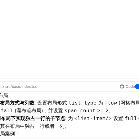
st
src/base/index.tsx
Code
布局
设置布局方式与列数
: 设置布局形式
为
(网格布局
list-type
flow
(瀑布流布局)，并设置
>= 2。
rfall
span-count
多列布局下实现独占一行的子节点
: 为
设置
<list-item/>
full
其在布局中独占一行或者一列。
局案例：