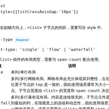
ist
style
=
{{listCrossAxisGap
:
'10px'
}}
在副轴方向上，
子节点的间距，需要写在 style 中。
<list>
t-type
Required
st
-
type
:
 'single'
 |
 'flow'
 |
 'waterfall'
组件的布局类型，需要与
配合使用。
list>
span-count
值
说明
单列/单行布局
le
多列/多行网格布局。网格布局会充分体现其归整性，左
位置子节点的
是一致的，因此使用场景通常为大小
top
点。子节点宽度由
的宽度和
决
<list>
span-count
多列/多行瀑布流布局。内容是连续填充的，子节点元件
到最短的列，实现视觉上的连续和动态性，因此使用场景
rfall
一致的子节点。子节点宽度由
的宽度和
<list>
span-