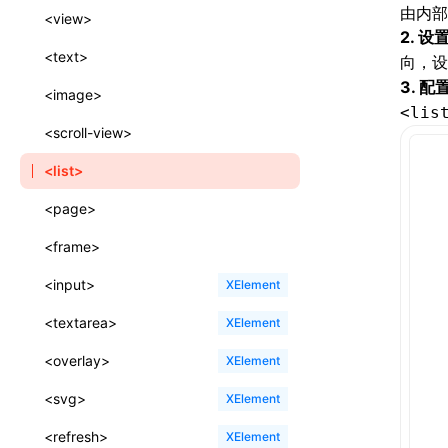
A2UI()
output
@lynx-js/external-bundle-rsbuild-
assetPrefix
CustomizedSchemaFn
compat
由内部
类: PureComponent<P, S, SS>
<view>
plugin
2. 
createFallbackMessagesFromPlainText()
performance
client
assetPrefix
pluginQRCode
customCSSInheritanceList
addComponentElement
函数: cloneElement()
<text>
向，
@lynx-js/lynx-bundle-rslib-config
builtInExternalsPresetDefinitions
createMessageStore()
3. 
resolve
hmr
cleanDistPath
buildCache
websocketTransport
debugInfoOutside
schema
additionalComponentAttributes
compilerOnly
函数: createContext()
<image>
ExternalsPresetContext
builtInExternalsPresetDefinitions
<lis
createTextCardMessages()
server
liveReload
copy
chunkSplit
alias
buildDependencies
defaultDisplayLinear
componentsPkg
函数: createElement()
<scroll-view>
ExternalsPresetDefinition
defaultExternalBundleLibConfig
defineCatalog()
source
progressBar
cssModules
printFileSize
aliasStrategy
base
cacheDigest
override
defineDCE
darkMode
函数: createPortal()
<list>
ExternalsPresetDefinitions
defineExternalBundleRslibConfig
defineFunction()
splitChunks
watchFiles
dataUriLimit
profile
dedupe
compress
alias
auto
cacheDirectory
strategy
enableAccessibilityElement
disableDeprecatedWarning
define
函数: createRef()
<page>
ExternalsPresets
EncodeOptions
executeFunctionCall()
tools
writeToDisk
distPath
removeConsole
extensions
cors
assetsInclude
exportGlobals
maxSize
enableCSSInheritance
newRuntimePkg
函数: forwardRef()
<frame>
normalizeBundlePath
ExternalBundleWebpackPlugin
mergeCatalogs()
filename
headers
decorators
bundlerChain
exportLocalsConvention
intermediate
minSize
enableCSSInvalidation
oldRuntimePkg
函数: Fragment()
<input>
XElement
pluginExternalBundle
ExternalBundleLibConfig
NodeRenderer()
filenameHash
host
define
cssExtract
localIdentName
assets
splitChunks
version
enableCSSSelector
removeComponentAttrRegex
函数: GlobalPropsConsumer()
<textarea>
XElement
PluginExternalBundleOptions
ExternalBundleWebpackPluginOptions
normalizePayloadToMessages()
inlineScripts
port
entry
cssLoader
bundle
loaderOptions
enableNewGesture
simplifyCtorLikeReactLynx2
函数: GlobalPropsProvider()
<overlay>
XElement
PluginExternalConfig
Externals
prepareMessagesForProcessing()
legalComments
proxy
exclude
rsdoctor
css
pluginOptions
importLoaders
enableRemoveCSSScope
esModule
函数: InitDataConsumer()
<svg>
XElement
PluginExternalValue
ExternalsPresetDefinition
registerBasicFunctions()
minify
strictPort
include
rspack
font
modules
enableSSR
ignoreOrder
函数: InitDataProvider()
<refresh>
XElement