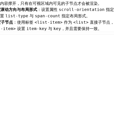
内容撑开，只有在可视区域内可见的子节点才会被渲染。
设置滚动方向与布局形式
：设置属性
指定
scroll-orientation
设置
与
指定布局形式。
list-type
span-count
配置子节点
：使用标签
作为
直接子节点，
<list-item>
<list>
设置
与
，并且需要保持一致。
t-item>
item-key
key