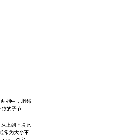
右两列中，相邻
一致的子节
定
是从上到下填充
通常为大小不
决定
count