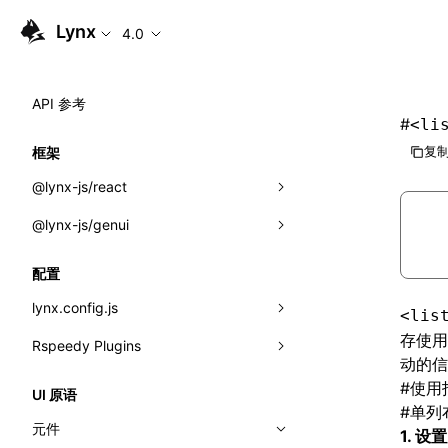
Lynx
4.0
API 参考
#
<li
复制
框架
@lynx-js/react
@lynx-js/genui
内置宏
指示符
a2ui
配置
全局事件
classes
lynx.config.js
<lis
导入属性
FunctionRegistry
存使用
Rspeedy Plugins
environments
动的信
MessageProcessor
mode
@lynx-js/react-rsbuild-plugin
类: Component<P, S, SS>
#
使用
UI 原语
#
单列
functions
dev
@lynx-js/qrcode-rsbuild-plugin
pluginReactLynx
类: MainThreadRef<T>
元件
1. 设