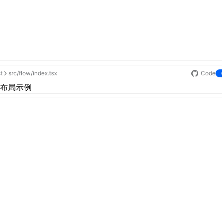
st
src/flow/index.tsx
Code
布局示例