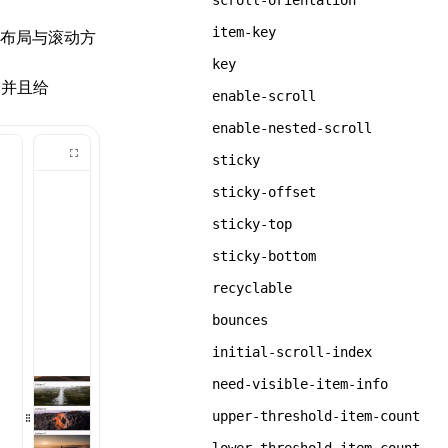
scroll-orientation
item-key
布局与滚动方
key
并且给
enable-scroll
enable-nested-scroll
sticky
sticky-offset
sticky-top
sticky-bottom
recyclable
bounces
initial-scroll-index
need-visible-item-info
upper-threshold-item-count