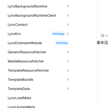
函数: withInitDataInState()
animation-fill-mode
cancelResourcePrefetch()
lynx.querySelectorAll()
select()
FrameworkPipelineTiming
groupCollapsed()
InitBackgroundRuntimeEntry
PerformanceObserver.disconnect()
BTS
LynxBackgroundRuntime
destroy
onDataUpdated
type-aliases
接口: DataProcessorDefinition
animation-iteration-count
createIntersectionObserver()
lynx.requestAnimationFrame()
HostPlatformTiming
groupEnd()
MetricFcpEntry
LynxBackgroundRuntimeClient
enableAutoLayout
onDestroy
addLynxBackgroundRuntimeClient
iOS
A2UIClientEventMessage
接口: DataProcessors
animation-name
createSelectorQuery()
lynx.__globalProps
info()
MetricAcutalFmpEntry
AndroidHostPlatformTiming
BTS
LynxContext
findUIByIdSelector
onFirstLoadPerfReady
callJSFunction
onEvaluateJavaScriptEnd
CatalogComponent
接口: GlobalProps
animation-play-state
getElementById()
lynx.stopExposure()
log()
PipelineEntry
HarmonyHostPlatformTiming
BTS
LynxEnv
findUIByName
onFirstScreen
destroy
onModuleMethodInvoked
sendGlobalEvent
Desktop
CatalogFunctionDefinition
li
接口: InitData
animation-timing-function
getJSModule()
lynx.resumeExposure()
profile()
LoadBundleEntry
IOSHostPlatformTiming
BTS
瀑布流
LynxExtensionModule
findViewByIdSelector
onFling
evaluateJavaScript
onReceivedError
setExtraTiming
trimMemory
Desktop
CatalogInput
接口: InitDataRaw
animation
getSessionStorageItem
lynx.getSessionStorageItem()
profileEnd()
LazyBundleEntry
GenericResourceFetcher
findViewByName
onFlushFinish
removeLynxBackgroundRuntimeClient
updateFontScale
CatalogManifest
接口: Lynx
aspect-ratio
getTextInfo()
lynx.setSessionStorageItem()
table()
ReloadBundleEntry
MediaResourceFetcher
loadTemplate
onKeyEvent
sendGlobalEvent
updateMetaData
cancel
CatalogSchema
接口: Root
background-clip
GlobalProps
lynx.subscribeSessionStorage()
time()
TemplateResourceFetcher
onLoadSuccess
updateViewport
fetchResourcePath
fetchImage
<lynx-view>
Web
ComponentInstance
变量: root
background-color
performance
lynx.unsubscribeSessionStorage()
timeEnd()
TemplateBundle
reload
onLynxEvent
fetchResource
isLocalResource
fetchTemplate
FunctionImpl()
变量: useErrorBoundary
background-image
timeLog()
createObserver()
TemplateData
removeLynxViewClient
onLynxViewAndJSRuntimeDestroy
fetchStream
shouldRedirectUrl
fromTemplateAsyncWithOption
FunctionManifest
background-origin
warn()
profileStart()
LynxLoadMeta
sendGlobalEvent
onModuleMethodInvoked
fromTemplateAsync
constructor
Resource
background-position
fetch
profileEnd()
BTS
LynxUpdateMeta
setExtraTiming
onPageStart
fromTemplate
data
ServerToClientMessage