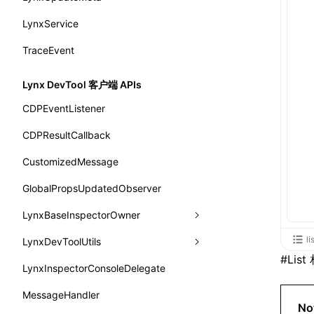
background-repeat
setInterval()
profileMark()
LynxService
updateFontScale
onPageUpdate
getErrorMessage
fromMap
SurfaceId
background-size
setTimeout()
profileFlowId()
TraceEvent
updateMetaData
onPerformanceEvent
getExtraInfo
fromString
variables
background
SystemInfo
isProfileRecording()
updateViewport
onPiperInvoked
getTemplateSize
markState
basicFunctions
Lynx DevTool 客户端 APIs
border-bottom-color
queueMicrotask()
onReceivedError
isElementBundleValid
merge
functionRegistry
CDPEventListener
border-bottom-left-radius
registerModule()
onReceivedJavaError
isValid
a2ui-catalog-extractor
CDPResultCallback
border-bottom-right-radius
reload()
onReceivedJSError
postJsCacheGenerationTask
functions
CustomizedMessage
border-bottom-style
reportError()
onReceivedNativeError
release
createA2UICatalog()
GlobalPropsUpdatedObserver
border-bottom-width
requestAnimationFrame()
onReportComponentInfo
extractCatalogComponents()
LynxBaseInspectorOwner
border-bottom
requestResourcePrefetch()
onRuntimeReady
extractCatalogComponentsFromTypeDocJson()
li
LynxDevToolUtils
addCDPEventListener
border-color
requireModuleAsync()
#
Lis
onScrollStart
extractCatalogComponentsFromTypeDocProject()
LynxInspectorConsoleDelegate
getConsoleObject
setDevToolLibraryLoader
border-end-end-radius
requireModule()
onScrollStop
extractCatalogFunctions()
MessageHandler
invokeCDPFromSDK
border-end-start-radius
No
resumeExposure()