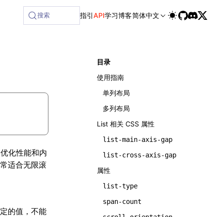
搜索
指引
API
学习
博客
简体中文
目录
使用指南
单列布局
多列布局
List 相关 CSS 属性
list-main-axis-gap
制优化性能和内
list-cross-axis-gap
常适合无限滚
属性
list-type
span-count
定的值，不能