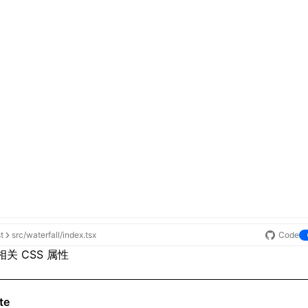
st
src/waterfall/index.tsx
Code
t 相关 CSS 属性
te