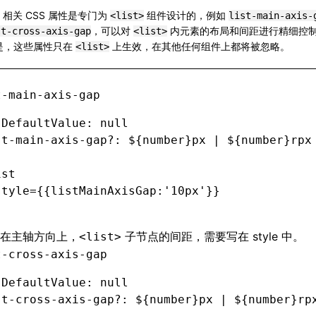
st 相关 CSS 属性是专门为
组件设计的，例如
<list>
list-main-axis-
，可以对
内元素的布局和间距进行精细控
st-cross-axis-gap
<list>
是，这些属性只在
上生效，在其他任何组件上都将被忽略。
<list>
t-main-axis-gap
 DefaultValue: null
st
-
main
-
axis
-
gap
?:
 ${number}px 
|
 ${number}rpx
ist
style
=
{{listMainAxisGap
:
'10px'
}}
在主轴方向上，
子节点的间距，需要写在 style 中。
<list>
t-cross-axis-gap
 DefaultValue: null
st
-
cross
-
axis
-
gap
?:
 ${number}px 
|
 ${number}rp