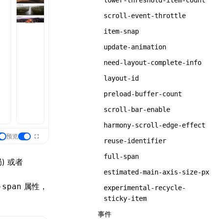
lower-threshold-item-count
scroll-event-throttle
item-snap
update-animation
need-layout-complete-info
layout-id
preload-buffer-count
scroll-bar-enable
harmony-scroll-edge-effect
预览
reuse-identifier
full-span
) 或者
estimated-main-axis-size-px
属性，
-span
experimental-recycle-
sticky-item
事件