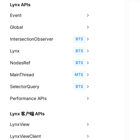
-x-caret-gradient
'@keyframes'
<color>
Lynx APIs
CheckLike
函数: useImperativeHandle()
-x-caret-height
<fit-content>
Event
FunctionCallContext
函数: useInitData()
-x-caret-radius
<gradient>
Global
AnimationEvent
FunctionEntry
函数: useInitDataChanged()
-x-caret-width
<length-percentage>
IntersectionObserver
CustomEvent
clearInterval()
BTS
GenericComponentProps
函数:
useLayoutEffect()
-x-handle-color
<length>
Lynx
Event
clearTimeout()
disconnect()
BTS
MessageStore
函数: useLynxGlobalEventListener()
-x-handle-size
<max-content>
NodesRef
GlobalEvent
console
observe()
accessibilityAnnounce()
BTS
MessageStoreOptions
函数: useMainThreadRef()
align-content
<number>
MainThread
KeyEvent
relativeToScreen()
addFont()
fields()
assert()
MTS
ResolvedCatalogEntry
函数: useMemo()
align-items
<percentage>
SelectorQuery
MemoryEvent
relativeToViewport()
animate()
invoke()
Element
count()
BTS
ResolveFunctionOptions
函数: useReducer()
align-self
<string>
Performance APIs
MouseEvent
relativeTo()
BeforePublishEvent
path()
Element.animate()
exec()
countReset()
ResourceInfo
函数: useRef()
animation-delay
<time>
TouchEvent
setNativeProps()
Element.getComputedStyleProperty()
selectAll()
PerformanceEntry
debug()
add()
BTS
SerializedCatalog
Lynx 客户端 APIs
函数: useState()
animation-direction
WheelEvent
lynx.getTextInfo()
selectRoot()
PerformanceObserver
error()
remove()
InitContainerEntry
BTS
LynxView
Surface
函数: useSyncExternalStore()
animation-duration
cancelAnimationFrame()
lynx.querySelector()
selectUniqueID()
PerformanceMetric
group()
InitLynxviewEntry
PerformanceObserver.observe()
BTS
LynxViewClient
addLynxViewClient
UserActionPayload