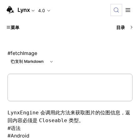
Lynx
4.0
菜单
目录
#
fetchImage
复制 Markdown
会调用此方法来获取图片的位图信息，返
LynxEngine
回内容必须是
类型。
Closeable
#
语法
#
Android