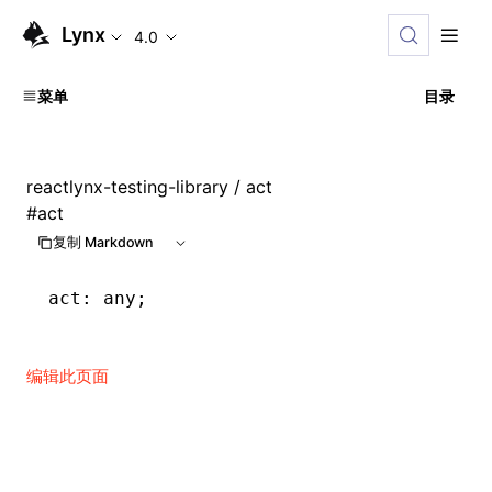
Lynx
4.0
菜单
目录
reactlynx-testing-library
/ act
#
act
复制 Markdown
act
:
 any;
编辑此页面