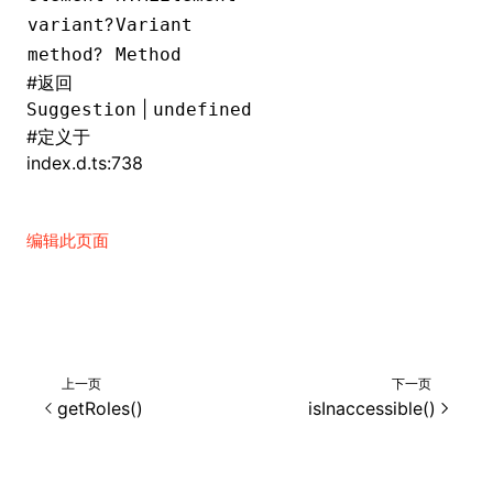
?
variant
Variant
()
?
method
Method
#
返回
|
Suggestion
undefined
#
定义于
index.d.ts:738
编辑此页面
上一页
下一页
getRoles()
isInaccessible()