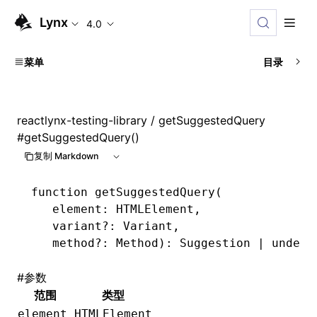
Lynx
4.0
菜单
目录
reactlynx-testing-library
/ getSuggestedQuery
#
getSuggestedQuery()
复制 Markdown
function
 getSuggestedQuery
(
   element
:
 HTMLElement
,
   variant
?:
 Variant
,
   method
?:
 Method
)
:
 Suggestion
 |
 undefi
#
参数
范围
类型
element
HTMLElement