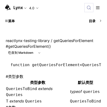
Lynx
4.0
菜单
目录
reactlynx-testing-library
/ getQueriesForElement
#
getQueriesForElement()
复制 Markdown
function
 getQueriesForElement
<
QueriesToB
#
类型参数
类型参数
默认类型
extends
QueriesToBind
typeof
queries
Queries
extends
T
Queries
QueriesToBind