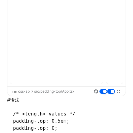
ugin
ginOptions
css-api
src/padding-top/App.tsx
#
语法
/* <length> values */
padding-top
: 0.5em;
padding-top
: 0;