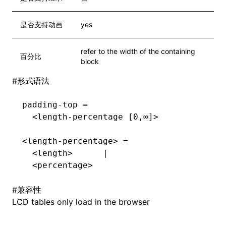
是否支持动画
yes
refer to the width of the containing
百分比
block
#
形式语法
padding-top =
  <length-percentage [0,∞]>
<length-percentage> =
  <length>      |
  <percentage>
#
兼容性
LCD tables only load in the browser