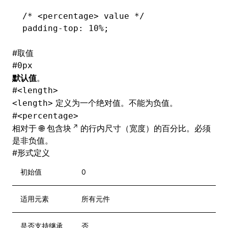
/* <percentage> value */
padding-top
: 10%;
#
取值
#
0px
默认值
。
#
<length>
定义为一个绝对值。不能为负值。
<length>
#
<percentage>
相对于
包含块
的行内尺寸（宽度）的百分比。必须
是非负值。
#
形式定义
初始值
0
适用元素
所有元件
是否支持继承
否