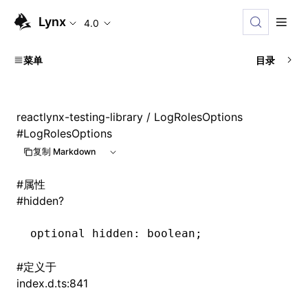
Lynx
4.0
菜单
目录
reactlynx-testing-library
/ LogRolesOptions
#
LogRolesOptions
复制 Markdown
#
属性
#
hidden?
optional hidden
:
 boolean;
#
定义于
index.d.ts:841