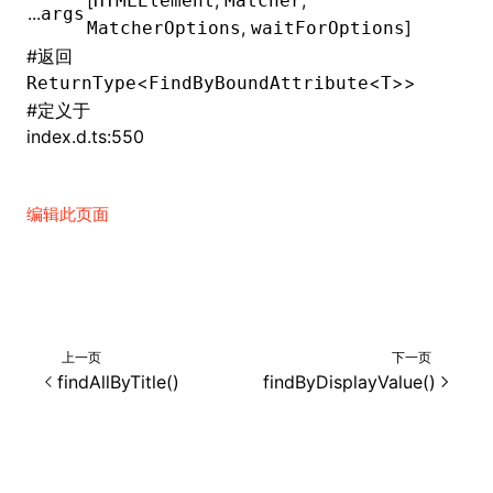
[
,
,
HTMLElement
Matcher
...
args
,
]
MatcherOptions
waitForOptions
()
#
返回
<
<
>>
ReturnType
FindByBoundAttribute
T
#
定义于
index.d.ts:550
编辑此页面
上一页
下一页
findAllByTitle()
findByDisplayValue()