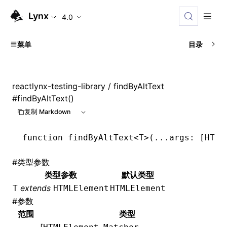
Lynx
4.0
菜单
目录
reactlynx-testing-library
/ findByAltText
#
findByAltText()
复制 Markdown
function
 findByAltText
<
T
>(
...
args
:
 [
HTML
#
类型参数
类型参数
默认类型
extends
T
HTMLElement
HTMLElement
#
参数
范围
类型