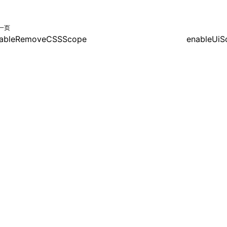
一页
ableRemoveCSSScope
enableUi