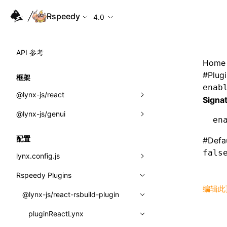
Rspeedy
4.0
API 参考
Home
#
Plug
框架
enab
@lynx-js/react
Signa
@lynx-js/genui
内置宏
en
指示符
a2ui
配置
#
Defa
全局事件
classes
fals
lynx.config.js
导入属性
FunctionRegistry
Rspeedy Plugins
environments
编辑此
MessageProcessor
mode
@lynx-js/react-rsbuild-plugin
类: Component<P, S, SS>
functions
dev
pluginReactLynx
类: MainThreadRef<T>