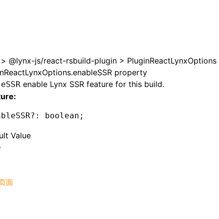
>
@lynx-js/react-rsbuild-plugin
>
PluginReactLynxOptions
inReactLynxOptions.enableSSR property
enable Lynx SSR feature for this build.
leSSR
ture:
ableSSR
?:
 boolean;
ult Value
e
页面