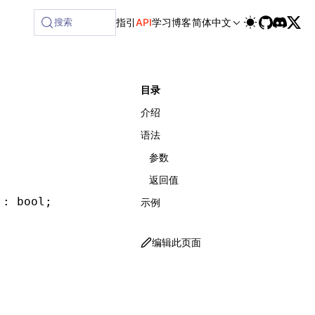
搜索
指引
API
学习
博客
简体中文
目录
介绍
语法
参数
返回值
 : bool;
示例
编辑此页面