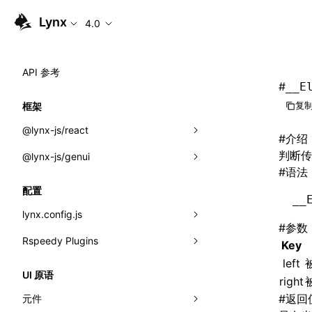
Lynx
4.0
API 参考
#
__E
复制
框架
@lynx-js/react
#
介绍
判断传入
@lynx-js/genui
内置宏
#
语法
指示符
a2ui
配置
__
全局事件
classes
lynx.config.js
#
参数
导入属性
FunctionRegistry
Rspeedy Plugins
environments
Key
MessageProcessor
left
mode
@lynx-js/react-rsbuild-plugin
类: Component<P, S, SS>
UI 原语
right
functions
dev
@lynx-js/qrcode-rsbuild-plugin
pluginReactLynx
类: MainThreadRef<T>
#
返回
元件