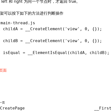
left 和 right 为同一个节点时，才返回 true。
架可以按下如下的方法进行判断操作
 main-thread.js
t
 childA 
=
 __CreateElement
(
'view'
,
 0
,
 {});
t
 childB 
=
 __CreateElement
(
'view'
,
 0
,
 {});
t
 isEqual 
=
 __ElementIsEqual
(childA
,
 childB);
页面
一页
CreatePage
__Firs