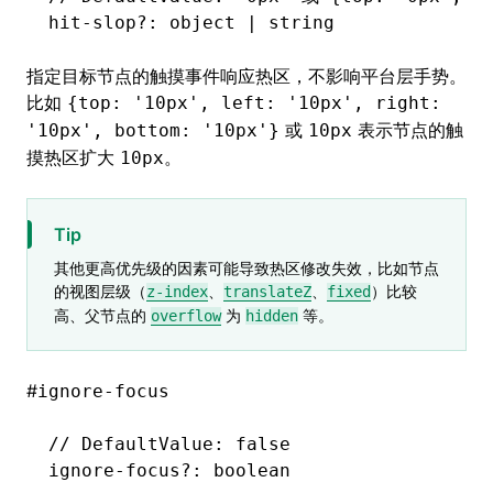
hit
-
slop
?:
 object 
|
 string
指定目标节点的触摸事件响应热区，不影响平台层手势。
比如
{top: '10px', left: '10px', right:
或
表示节点的触
'10px', bottom: '10px'}
10px
摸热区扩大
。
10px
Tip
其他更高优先级的因素可能导致热区修改失效，比如节点
的视图层级（
、
、
）比较
z-index
translateZ
fixed
高、父节点的
为
等。
overflow
hidden
#
ignore-focus
// DefaultValue: false
ignore
-
focus
?:
 boolean