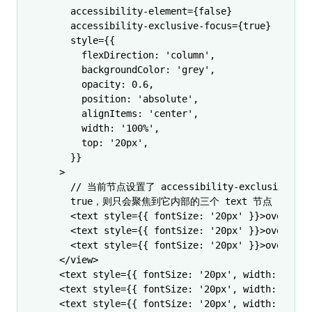
    accessibility-element
=
{
false
}
    accessibility-exclusive-focus
=
{
true
}
    style
=
{{
      flexDirection
:
 'column'
,
      backgroundColor
:
 'grey'
,
      opacity
:
 0.6
,
      position
:
 'absolute'
,
      alignItems
:
 'center'
,
      width
:
 '100%'
,
      top
:
 '20px'
,
    }}
  >
    // 当前节点设置了 accessibility-exclusive-fo
    true，则只会聚焦到它内部的三个 text 节点
    <
text
 style
=
{{ fontSize
:
 '20px'
 }}>overlap 
    <
text
 style
=
{{ fontSize
:
 '20px'
 }}>overlap 
    <
text
 style
=
{{ fontSize
:
 '20px'
 }}>overlap 
  </
view
>
  <
text
 style
=
{{ fontSize
:
 '20px'
,
 width
:
 '30%'
  <
text
 style
=
{{ fontSize
:
 '20px'
,
 width
:
 '30%'
  <
text
 style
=
{{ fontSize
:
 '20px'
,
 width
:
 '30%'