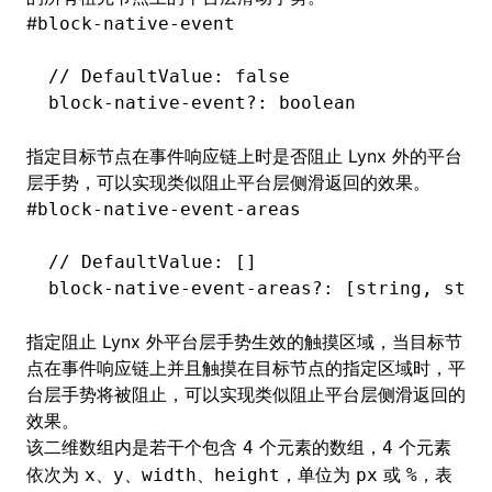
#
block-native-event
// DefaultValue: false
block
-
native
-
event
?:
 boolean
指定目标节点在
事件响应链
上时是否阻止 Lynx 外的平台
层手势，可以实现类似阻止平台层侧滑返回的效果。
#
block-native-event-areas
// DefaultValue: []
block
-
native
-
event
-
areas
?:
 [string
,
 stri
指定阻止 Lynx 外平台层手势生效的触摸区域，当目标节
点在
事件响应链
上并且触摸在目标节点的指定区域时，平
台层手势将被阻止，可以实现类似阻止平台层侧滑返回的
效果。
该二维数组内是若干个包含
个元素的数组，
个元素
4
4
依次为
、
、
、
，单位为
或
，表
x
y
width
height
px
%