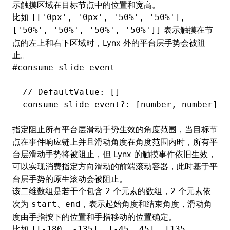
示触摸区域在目标节点中的位置和宽高。
比如
[['0px', '0px', '50%', '50%'],
表示触摸在节
['50%', '50%', '50%', '50%']]
点的左上和右下区域时，Lynx 外的平台层手势会被阻
止。
#
consume-slide-event
// DefaultValue: []
consume
-
slide
-
event
?:
 [number
,
 number][]
指定阻止所有平台层滑动手势生效的角度范围，当目标节
点在
事件响应链
上并且滑动角度在角度范围内时，所有平
台层滑动手势将被阻止，但 Lynx 的触摸事件依旧生效，
可以实现消费指定方向滑动的前端滚动容器，此时基于平
台层手势的原生滚动会被阻止。
该二维数组是若干个包含
个元素的数组，
个元素依
2
2
次为
、
，表示起始角度和结束角度，滑动角
start
end
度由手指按下的位置和手指移动的位置确定。
比如
[[-180, -135], [-45, 45], [135,