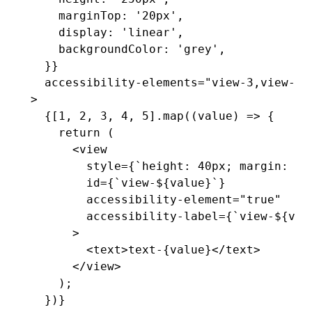
    marginTop
:
 '20px'
,
    display
:
 'linear'
,
    backgroundColor
:
 'grey'
,
  }}
  accessibility-elements
=
"view-3,view-2,
>
  {[
1
,
 2
,
 3
,
 4
,
 5
]
.map
((value) 
=>
 {
    return
 (
      <
view
        style
=
{
`height: 40px; margin: 5p
        id
=
{
`view-
${
value
}
`
}
        accessibility-element
=
"true"
        accessibility-label
=
{
`view-
${
val
      >
        <
text
>text-{value}</
text
>
      </
view
>
    );
  })}