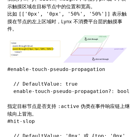
示触摸区域在目标节点中的位置和宽高。
比如
表示触
[['0px', '0px', '50%', '50%']]
摸在节点的左上区域时，Lynx 不消费平台层的触摸事
件。
#
enable-touch-pseudo-propagation
// DefaultValue: true
enable
-
touch
-
pseudo
-
propagation
?:
 boolea
指定目标节点是否支持
伪类在
事件响应链
上继
:active
续向上冒泡。
#
hit-slop
// DefaultValue: '0px' 或 {top: '0px', le