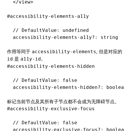
</
view
>
#
accessibility-elements-a11y
// DefaultValue: undefined
accessibility
-
elements
-
a11y
?:
 string
作用等同于
, 但是对应的
accessibility-elements
是
。
id
a11y-id
#
accessibility-elements-hidden
// DefaultValue: false
accessibility
-
elements
-
hidden
?:
 boolean
标记当前节点及其所有子节点都不会成为无障碍节点。
#
accessibility-exclusive-focus
// DefaultValue: false
accessibility
-
exclusive
-
focus
?:
 boolean