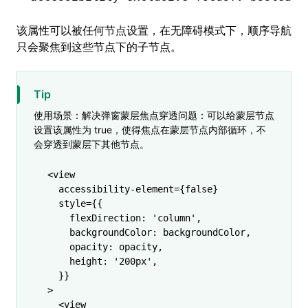
该属性可以被任何节点设置，在无障碍模式下，顺序导航
只会聚焦到这些节点下的子节点。
Tip
使用场景：解决弹窗蒙层焦点穿透问题：可以给蒙层节点
设置该属性为 true，使得焦点在蒙层节点内部循环，不
会穿透到蒙层下其他节点。
<
view
  accessibility-element
=
{
false
}
  style
=
{{
    flexDirection
:
 'column'
,
    backgroundColor
:
 backgroundColor
,
    opacity
:
 opacity
,
    height
:
 '200px'
,
  }}
>
  <
view