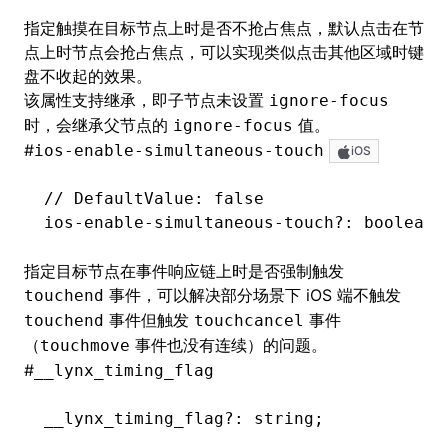
指定触摸在目标节点上时是否不抢占焦点，默认点击在节
点上时节点会抢占焦点，可以实现类似点击其他区域时键
盘不收起的效果。
该属性支持继承，即子节点未设置
ignore-focus
时，会继承父节点的
值。
ignore-focus
#
ios-enable-simultaneous-touch
iOS
// DefaultValue: false
ios
-
enable
-
simultaneous
-
touch
?:
 boolean
指定目标节点在
事件响应链
上时是否强制触发
事件，可以解决部分场景下 iOS 端不触发
touchend
事件但触发
事件
touchend
touchcancel
（
事件也没有连续）的问题。
touchmove
#
__lynx_timing_flag
__lynx_timing_flag
?:
 string;