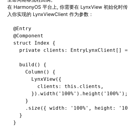
在 HarmonyOS 平台上, 你需要在 LynxView 初始化时传
入你实现的 LynxViewClient 作为参数：
ugin
@Entry
@Component
ginOptions
struct Index {
  private clients
:
 EntryLynxClient[] 
=
 [
  build
() {
    Column
() {
      LynxView
({
        clients
:
 this
.clients
,
      })
.width
(
'100%'
)
.height
(
'100%'
);
    }
    .size
({ width
:
 '100%'
,
 height
:
 '100%
  }
}