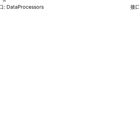
: DataProcessors
接口: