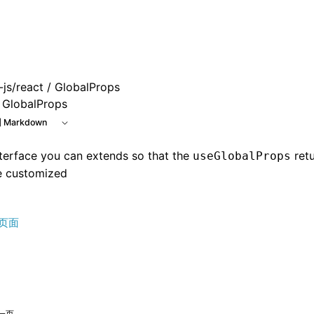
js/react
/ GlobalProps
GlobalProps
 Markdown
terface you can extends so that the
retu
useGlobalProps
e customized
页面
一页