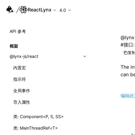
ReactLynx
4.0
API 参考
@lynx-
#
接口: 
框架
复制
@lynx-js/react
The in
内置宏
can b
指示符
全局事件
编辑此
导入属性
类: Component<P, S, SS>
类: MainThreadRef<T>
上