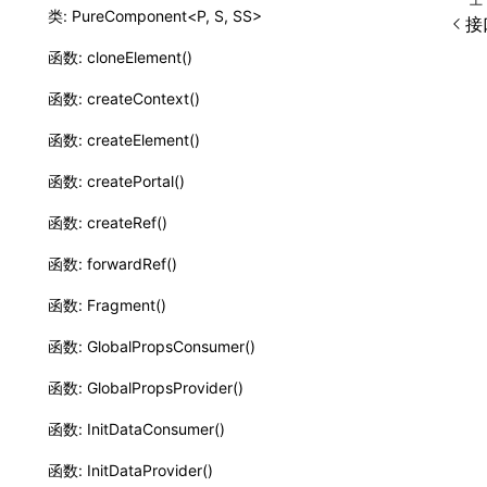
类: PureComponent<P, S, SS>
接口
函数: cloneElement()
函数: createContext()
函数: createElement()
函数: createPortal()
函数: createRef()
函数: forwardRef()
函数: Fragment()
函数: GlobalPropsConsumer()
函数: GlobalPropsProvider()
函数: InitDataConsumer()
函数: InitDataProvider()