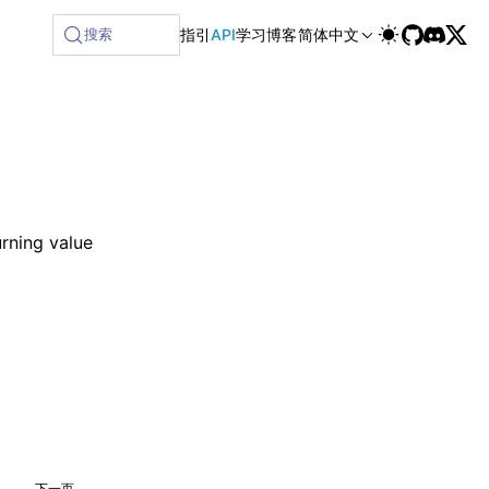
搜索
指引
API
学习
博客
简体中文
rning value
下一页