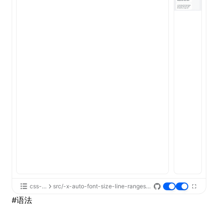
ugin
ginOptions
css-api
src/-x-auto-font-size-line-ranges/App.tsx
#
语法