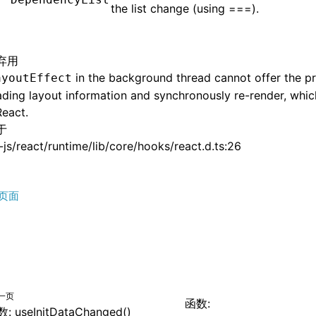
the list change (using ===).
弃用
in the background thread cannot offer the pr
ayoutEffect
ading layout information and synchronously re-render, which
eact.
于
js/react/runtime/lib/core/hooks/react.d.ts:26
页面
一页
函数:
: useInitDataChanged()