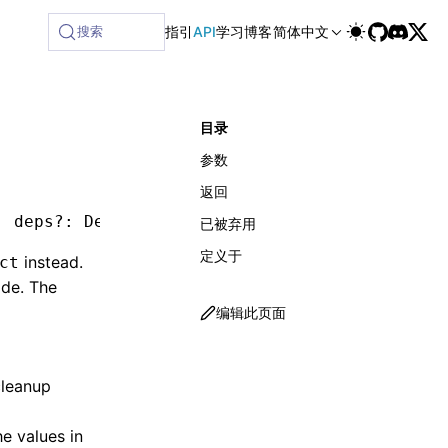
搜索
指引
API
学习
博客
简体中文
目录
参数
返回
,
 deps
?:
 DependencyList
)
:
 void
已被弃用
定义于
instead.
ct
ode. The
编辑此页面
cleanup
he values in