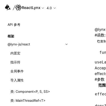
ReactLynx
4.0
API 参考
@lynx-
#
函数
框架
复制
@lynx-js/react
fu
内置宏
useL
指示符
Accept
全局事件
effect
#
参数
导入属性
范围
类: Component<P, S, SS>
effe
类: MainThreadRef<T>
deps