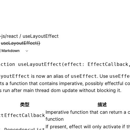
js/react
/ useLayoutEffect
:
useLayoutEffect()
 Markdown
nction
 useLayoutEffect
(effect
:
 EffectCallback
is now an alias of
. Use
ayoutEffect
useEffect
useEffe
s a function that contains imperative, possibly effectful c
s run after main thread dom update without blocking it.
类型
描述
Imperative function that can return a 
ct
EffectCallback
function
If present, effect will only activate if t
?
DependencyList