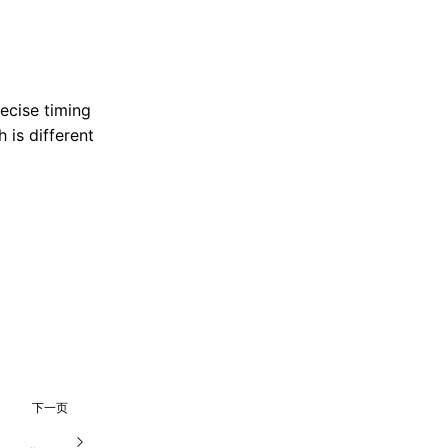
ecise timing
 is different
下一页