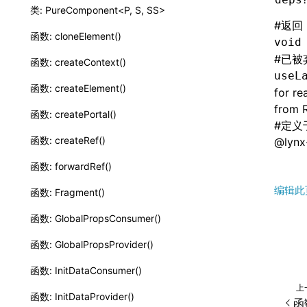
类: PureComponent<P, S, SS>
#
返回
函数: cloneElement()
void
#
已被
函数: createContext()
useL
函数: createElement()
for re
from R
函数: createPortal()
#
定义
函数: createRef()
@lynx-
函数: forwardRef()
编辑此
函数: Fragment()
函数: GlobalPropsConsumer()
函数: GlobalPropsProvider()
函数: InitDataConsumer()
上
函数: InitDataProvider()
函数