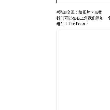
  list-cross-axis-g
}
#
添加交互：给图片卡点赞
我们可以在右上角我们添加一
.picture-wrapper
 {
组件
：
LikeIcon
  border-radius
:
 10
  overflow
:
 hidden
;
  width
:
 100
%
;
}
.like-icon
 {
  position
:
 absolut
  display
:
 grid
;
  justify-items
:
 ce
  align-items
:
 cent
  top
:
 0
px
;
  right
:
 0
px
;
  width
:
 48
px
;
  height
:
 48
px
;
}