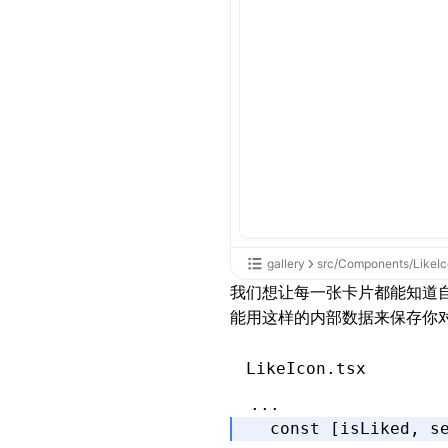
.heart-love
 {
  width
:
 16
px
;
  height
:
 16
px
;
}
.circle
 {
  position
:
 absolut
  top
:
 calc
(50
%
 -
 8
  left
:
 calc
(50
%
 -
 
  height
:
 16
px
;
gallery
src/Components/LikeIc
  width
:
 16
px
;
我们想让每一张卡片都能知道
  border
:
 2
px
 solid
能用这样的内部数据来保存你
  border-radius
:
 50
  transform
:
 scale
(
LikeIcon.tsx
  opacity
:
 1
;
  animation
:
 ripple
...
}
  const
 [
isLiked
,
 s