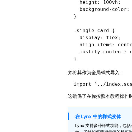
  height
:
 100
vh
;
  background-color
:
}
.single-card
 {
  display
:
 flex
;
  align-items
:
 cent
  justify-content
:
 
}
并将其作为全局样式导入：
.scrollbar
 {
  position
:
 absolut
import
 '../index.sc
  right
:
 7
px
;
  z-index
:
 1000
;
这确保了在你按照本教程操作时
  width
:
 4
px
;
  background
:
 linea
  border-radius
:
 5
p
在 Lynx 中的样式变体
  overflow
:
 hidden
;
Lynx 支持多种样式功能，包括
  box-shadow
:
面，了解如何选择最佳的样式