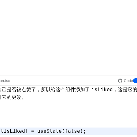
e
;
px
)
;
8
px
)
;
on.tsx
Code
自己是否被点赞了，所以给这个组件添加了
，这是它
isLiked
 red
;
对它的更改。
%
;
0)
;
 1
s
 1 ease-out
;
etIsLiked
] 
=
 useState
(
false
);