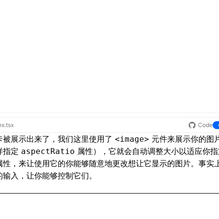
slateY
(-100
%
)
;
slateY
(100
%
)
;
x.tsx
Code
卡被展示出来了，我们这里使用了
元件来展示你的图
<image>
样指定
属性），它就会自动调整大小以适应你指
aspectRatio
属性，来让使用它的你能够随意地更改想让它显示的图片。事实
0
px
;
的输入，让你能够控制它们。
x
;
px
;
 -
 48
px
)
;
p
:
 10
px
;