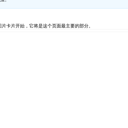
 rgba
(12
,
 205
,
 223
,
 0.4)
,
x
 rgba
(12
,
 205
,
 223
,
 0.5)
;
图片卡片开始，它将是这个页面最主要的部分。
 #333
;
x
;
r-gradient
(
255
,
 0) 20
%
,
255
,
 0.8) 50
%
,
255
,
 0) 80
%
s
 linear infinite
;