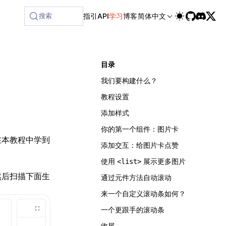
搜索
指引
API
学习
博客
简体中文
目录
我们要构建什么？
教程设置
添加样式
你的第一个组件：图片卡
在本教程中学到
添加交互：给图片卡点赞
使用
展示更多图片
<list>
然后扫描下面生
通过元件方法自动滚动
来一个自定义滚动条如何？
一个更跟手的滚动条
收尾