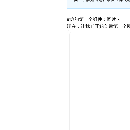
    0
px
 0
px
 4
px
 1
px
    0
px
 0
px
 16
px
 5
p
}
#
你的第一个组件：图片卡
现在，让我们开始创建第一个
.scrollbar-effect
 {
  width
:
 100
%
;
  height
:
 80
%
;
}
.glow
 {
  background-color
:
  border-radius
:
 4
p
  background
:
 linea
    45
deg
,
    rgba
(255
,
 255
,
 
    rgba
(255
,
 255
,
 
    rgba
(255
,
 255
,
 
  )
;
  animation
:
 flow 3