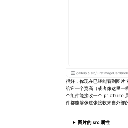
}
@keyframes
 flow {
  0% {
    transform
:
 tran
  }
  100% {
    transform
:
 tran
  }
}
gallery
src/FirstImageCard/inde
很好，你现在已经能看到图片
.list
 {
给它一个宽高（或者像这里一
  width
:
 100
vw
;
个组件能接收一个
picture
  padding-bottom
:
 2
件都能够像这张接收来自外部
  padding-left
:
 20
p
  padding-right
:
 20
  height
:
 calc
(100
%
图片的 src 属性
  list-main-axis-ga