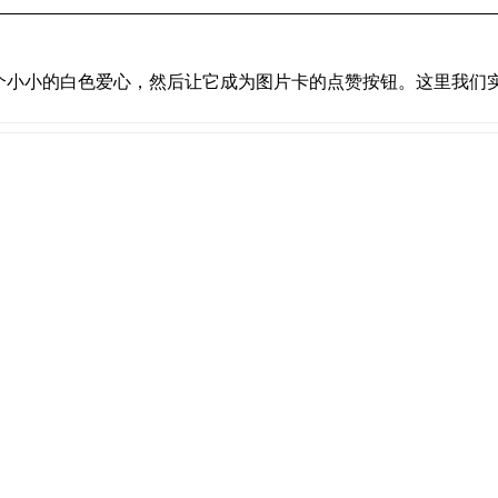
ap
:
 10
px
;
个小小的白色爱心，然后让它成为图片卡的点赞按钮。这里我们
px
;
e
;
nter
;
er
;