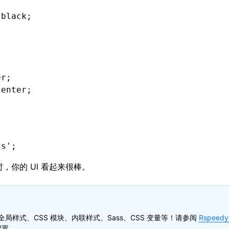
 black
;
er
;
center
;
e
;
ss'
;
，你的 UI 看起来很棒。
r-gradient
(
to
 bottom
,
 #ff6448
,
 #ccddff
,
 #3dea
x
;
全局样式、CSS 模块、内联样式、Sass、CSS 变量等！请参阅
Rspeedy
配置。