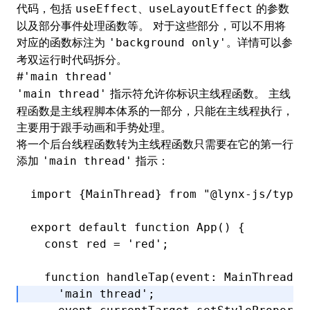
代码，包括
、
的参数
useEffect
useLayoutEffect
以及部分事件处理函数等。 对于这些部分，可以不用将
对应的函数标注为
。详情可以参
'background only'
考
双运行时代码拆分
。
#
'main thread'
指示符允许你标识主线程函数。 主线
'main thread'
程函数是
主线程脚本
体系的一部分，只能在主线程执行，
主要用于跟手动画和手势处理。
将一个后台线程函数转为主线程函数只需要在它的第一行
添加
指示：
'main thread'
import
 {MainThread} 
from
 "@lynx-js/types
export
 default
 function
 App
() {
  const
 red
 =
 'red'
;
  function
 handleTap
(event
:
 MainThread
.
T
    'main thread'
;