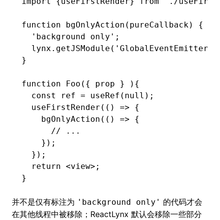
import
 {useFirstRender} 
from
 './useFirst
function
 bgOnlyAction
(pureCallback) {
  'background only'
;
  lynx
.getJSModule
(
'GlobalEventEmitter'
)
}
function
 Foo
({ prop } ){
  const
 ref
 =
 useRef
(
null
);
  useFirstRender
(() 
=>
 {
    bgOnlyAction
(() 
=>
 {
      // ...
    });
  });
  return
 <
view
>;
}
并不是仅有标注为
的代码才会
'background only'
在其他线程中被移除；ReactLynx 默认会移除一些部分