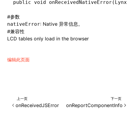
public
 void
 onReceivedNativeError(
LynxEr
()
#
参数
: Native 异常信息。
nativeError
#
兼容性
LCD tables only load in the browser
编辑此页面
上一页
下一页
onReceivedJSError
onReportComponentInfo