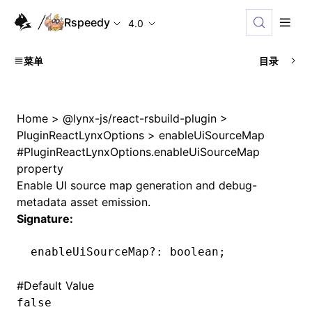
Rspeedy
4.0
菜单
目录
Home
>
@lynx-js/react-rsbuild-plugin
>
PluginReactLynxOptions
>
enableUiSourceMap
#
PluginReactLynxOptions.enableUiSourceMap
property
Enable UI source map generation and debug-
metadata asset emission.
Signature:
enableUiSourceMap
?:
 boolean;
#
Default Value
false