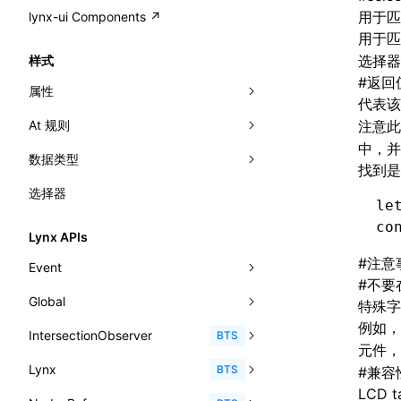
A2UI()
output
@lynx-js/external-bundle-rsbuild-
assetPrefix
CustomizedSchemaFn
compat
类: PureComponent<P, S, SS>
用于匹
lynx-ui Components ↗
<view>
plugin
用于匹
createFallbackMessagesFromPlainText()
performance
client
assetPrefix
pluginQRCode
customCSSInheritanceList
addComponentElement
函数: cloneElement()
<text>
选择器
样式
@lynx-js/lynx-bundle-rslib-config
builtInExternalsPresetDefinitions
createMessageStore()
resolve
hmr
cleanDistPath
buildCache
websocketTransport
debugInfoOutside
schema
additionalComponentAttributes
compilerOnly
函数: createContext()
#
返回
<image>
属性
ExternalsPresetContext
builtInExternalsPresetDefinitions
代表
createTextCardMessages()
server
liveReload
copy
chunkSplit
alias
buildDependencies
defaultDisplayLinear
componentsPkg
函数: createElement()
<scroll-view>
At 规则
-x-auto-font-size-line-ranges
注意
ExternalsPresetDefinition
defaultExternalBundleLibConfig
defineCatalog()
source
progressBar
cssModules
printFileSize
aliasStrategy
base
cacheDigest
override
defineDCE
darkMode
中，并
函数: createPortal()
<list>
数据类型
-x-auto-font-size-preset-sizes
'@font-face'
ExternalsPresetDefinitions
defineExternalBundleRslibConfig
找到是
defineFunction()
splitChunks
watchFiles
dataUriLimit
profile
dedupe
compress
alias
auto
cacheDirectory
strategy
enableAccessibilityElement
disableDeprecatedWarning
define
函数: createRef()
<page>
选择器
-x-auto-font-size
'@import'
<angle>
ExternalsPresets
EncodeOptions
le
executeFunctionCall()
tools
writeToDisk
distPath
removeConsole
extensions
cors
assetsInclude
exportGlobals
maxSize
enableCSSInheritance
newRuntimePkg
函数: forwardRef()
<frame>
co
-x-caret-gradient
'@keyframes'
<color>
normalizeBundlePath
ExternalBundleWebpackPlugin
Lynx APIs
mergeCatalogs()
filename
headers
decorators
bundlerChain
exportLocalsConvention
intermediate
minSize
enableCSSInvalidation
oldRuntimePkg
函数: Fragment()
<input>
XElement
-x-caret-height
<fit-content>
#
注意
Event
pluginExternalBundle
ExternalBundleLibConfig
NodeRenderer()
filenameHash
host
define
cssExtract
localIdentName
assets
splitChunks
version
enableCSSSelector
removeComponentAttrRegex
#
不要
函数: GlobalPropsConsumer()
<textarea>
XElement
-x-caret-radius
<gradient>
Global
AnimationEvent
PluginExternalBundleOptions
ExternalBundleWebpackPluginOptions
特殊字
normalizePayloadToMessages()
inlineScripts
port
entry
cssLoader
bundle
loaderOptions
enableNewGesture
simplifyCtorLikeReactLynx2
函数: GlobalPropsProvider()
<overlay>
XElement
例如，
-x-caret-width
<length-percentage>
IntersectionObserver
CustomEvent
clearInterval()
BTS
PluginExternalConfig
Externals
prepareMessagesForProcessing()
元件
legalComments
proxy
exclude
rsdoctor
css
pluginOptions
importLoaders
enableRemoveCSSScope
esModule
函数: InitDataConsumer()
<svg>
XElement
-x-handle-color
<length>
Lynx
Event
clearTimeout()
disconnect()
BTS
#
兼容
PluginExternalValue
ExternalsPresetDefinition
registerBasicFunctions()
minify
strictPort
include
rspack
font
modules
enableSSR
ignoreOrder
函数: InitDataProvider()
<refresh>
XElement
LCD ta
-x-handle-size
<max-content>