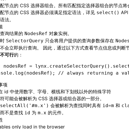
配节点的 CSS 选择器组合。所有匹配指定选择器组合的节点将
配节点的 CSS 选择器必须满足指定语法，详见
API
select()
语法
。
值
该查询结果的
对象实例。
NodesRef
此时
只会将用户提供的查询参数保存在
SelectorQuery
Node
不会立即执行查询。 因此，通过以下方式查看节点信息或判断
不可行
的：
t
 nodesRef 
=
 lynx
.createSelectorQuery
()
.selec
nsole
.log
(nodesRef); 
// always returning a va
事项
在 id 中使用数字、字母、横线和下划线以外的特殊字符
符可能会被解析为 CSS 选择器或组合器的一部分。
会被解析为查找同时具有
和
selectAll('#m.x')
id=m
cl
，而不是查找
为
的元件。
id
m.x
性
bles only load in the browser