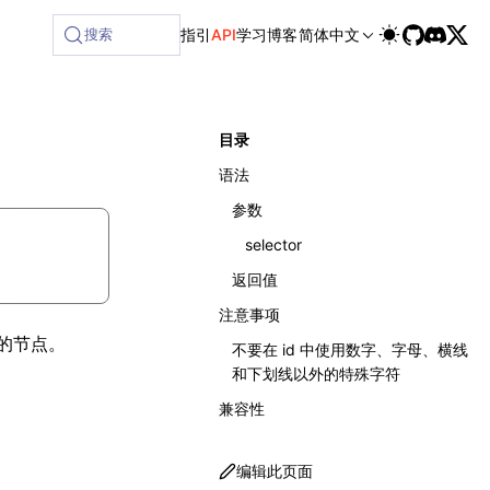
搜索
指引
API
学习
博客
简体中文
目录
语法
参数
selector
返回值
注意事项
的节点。
不要在 id 中使用数字、字母、横线
和下划线以外的特殊字符
兼容性
编辑此页面