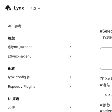
Lynx
4.0
API 参考
#
Sele
复制
框架
@lynx-js/react
@lynx-js/genui
内置宏
指示符
a2ui
配置
全局事件
classes
lynx.config.js
在
Se
#
语法
导入属性
FunctionRegistry
Rspeedy Plugins
environments
MessageProcessor
se
mode
@lynx-js/react-rsbuild-plugin
类: Component<P, S, SS>
UI 原语
functions
#
参数
dev
@lynx-js/qrcode-rsbuild-plugin
pluginReactLynx
类: MainThreadRef<T>
元件
#
sele