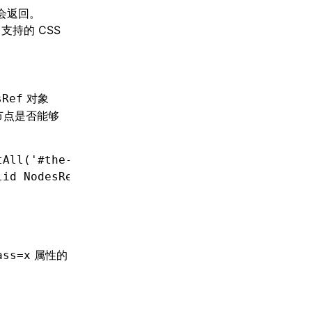
会返回。
 支持的 CSS
对象
sRef
节点是否能够
tAll
(
'#the-id'
);
lid NodesRef object
属性的
ass=x