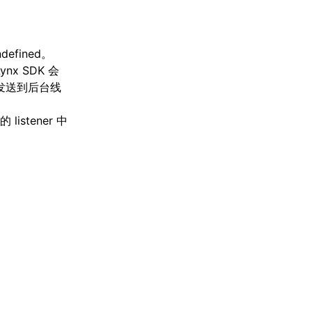
efined。
x SDK 会
nt 发送到后台线
 listener 中