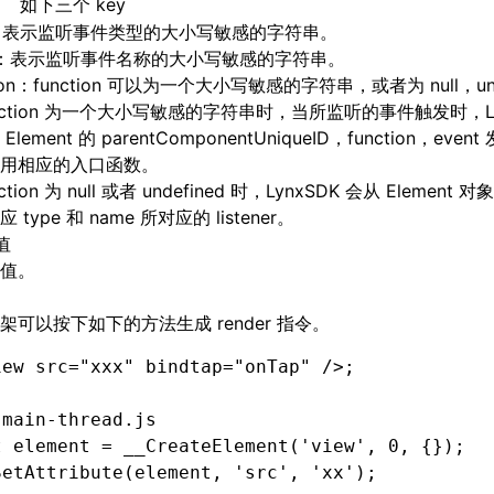
如下三个 key
e：表示监听事件类型的大小写敏感的字符串。
e：表示监听事件名称的大小写敏感的字符串。
tion：function 可以为一个大小写敏感的字符串，或者为 null，und
unction 为一个大小写敏感的字符串时，当所监听的事件触发时，Lyn
Element 的 parentComponentUniqueID，function，eve
用相应的入口函数。
ction 为 null 或者 undefined 时，LynxSDK 会从 Element 对象的
 type 和 name 所对应的 listener。
值
值。
架可以按下如下的方法生成 render 指令。
iew
 src
=
"xxx"
 bindtap
=
"onTap"
 />;
 main-thread.js
t
 element 
=
 __CreateElement
(
'view'
,
 0
,
 {});
SetAttribute
(element
,
 'src'
,
 'xx'
);