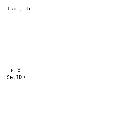
:
 'tap'
,
 function
:
 'onTap'
 }]);
下一页
__SetID