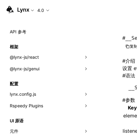
Lynx
4.0
API 参考
#
__S
复制
框架
@lynx-js/react
#
介绍
设置 ev
@lynx-js/genui
内置宏
#
语法
指示符
a2ui
配置
__
全局事件
classes
lynx.config.js
#
参数
导入属性
FunctionRegistry
Rspeedy Plugins
environments
Key
MessageProcessor
eleme
mode
@lynx-js/react-rsbuild-plugin
类: Component<P, S, SS>
UI 原语
functions
dev
@lynx-js/qrcode-rsbuild-plugin
pluginReactLynx
类: MainThreadRef<T>
listen
元件