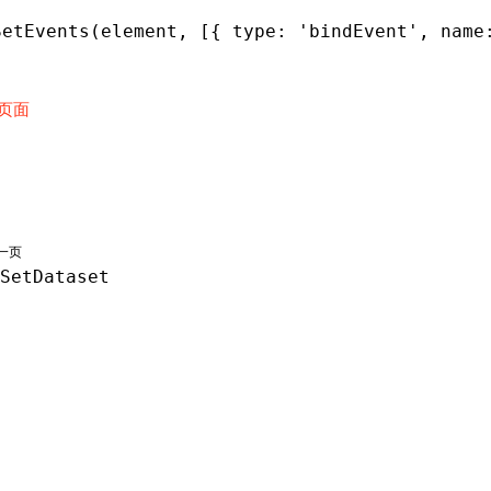
SetEvents
(element
,
 [{ type
:
 'bindEvent'
,
 name
页面
一页
SetDataset