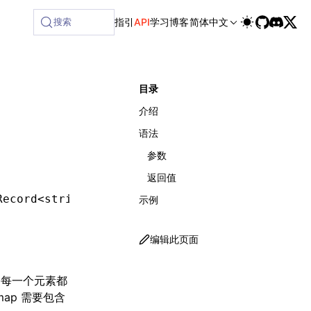
搜索
指引
API
学习
博客
简体中文
目录
介绍
语法
参数
返回值
Record
<
string
,
 any
>>
) : 
void
;
示例
编辑此页面
er，每一个元素都
 map 需要包含