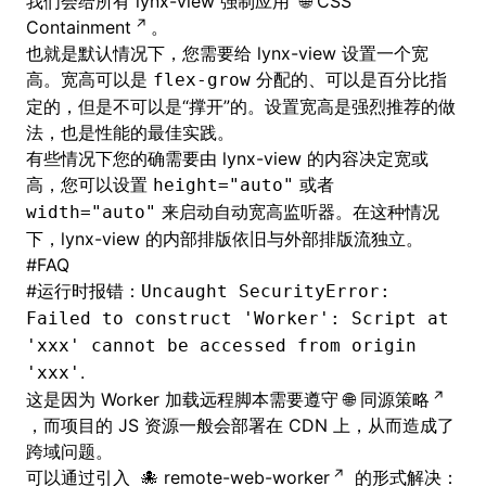
我们会给所有 lynx-view 强制应用
CSS
Containment
。
也就是默认情况下，您需要给 lynx-view 设置一个宽
高。宽高可以是
分配的、可以是百分比指
flex-grow
定的，但是不可以是“撑开”的。设置宽高是强烈推荐的做
法，也是性能的最佳实践。
有些情况下您的确需要由 lynx-view 的内容决定宽或
高，您可以设置
或者
height="auto"
来启动自动宽高监听器。在这种情况
width="auto"
下，lynx-view 的内部排版依旧与外部排版流独立。
#
FAQ
#
运行时报错：
Uncaught SecurityError:
Failed to construct 'Worker': Script at
'xxx' cannot be accessed from origin
.
'xxx'
这是因为 Worker 加载远程脚本需要遵守
同源策略
，而项目的 JS 资源一般会部署在 CDN 上，从而造成了
跨域问题。
可以通过引入
remote-web-worker
的形式解决：