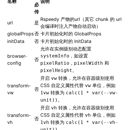
名称
说明
必
传
()
Rspeedy 产物的url（其它 chunk 的 url
url
是
会编译时注入产物自动启动）
globalProps
否
卡片初始化时的
GlobalProps
initData
否
卡片初始化时的 InitData
允许在实例级别动态配置
，如设置
browser-
systemInfo
否
config
，
和
pixelRatio
pixelWidth
。
pixelHeight
开启
转换，允许在容器级别使用
vw
CSS 自定义属性代替
单位，例如
transform-
vw
否
vw
转换为
1vw
calc(1 * var(--vw-
。
unit))
开启
转换，允许在容器级别使用
vh
CSS 自定义属性代替
单位，例如
transform-
vh
否
vh
转换为
1vh
calc(1 * var(--vh-
。
unit))