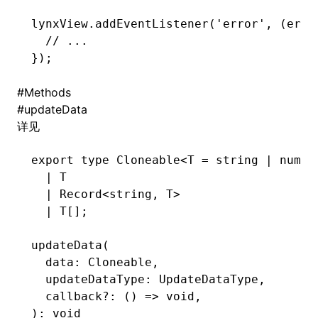
Json()
lynxView
.addEventListener
(
'error'
,
 (err
:
roject()
  // ...
});
#
Methods
#
updateData
详见
export
 type
 Cloneable
<
T
 =
 string
 |
 numbe
  |
 T
  |
 Record
<
string
,
 T
>
  |
 T
[];
updateData
(
  data: Cloneable
,
  updateDataType: UpdateDataType
,
  callback
?:
 () 
=>
 void
,
): 
void