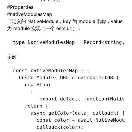
#
Properties
#
nativeModulesMap
自定义的
NativeModule
，key 为 module 名称，value
ugin
为 module 实现（一个 esm url）：
ginOptions
type
 NativeModulesMap
 =
 Record
<
string
,
 s
示例:
const
 nativeModulesMap
 =
 {
  CustomModule
:
 URL
.createObjectURL
(
    new
 Blob
(
      [
        `export default function(NativeM
    return {
      async getColor(data, callback) {
        const color = await NativeModule
        callback(color);