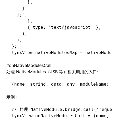
      },
    }
  };`
,
      ]
,
      { type
:
 'text/javascript'
 }
,
    )
,
  )
,
};
lynxView
.nativeModulesMap 
=
 nativeModule
#
onNativeModulesCall
处理 NativeModules（JSB 等）相关调用的入口:
(name
:
 string
,
 data
:
 any
,
 moduleName
:
 st
示例：
// 处理 NativeModule.bridge.call('request
lynxView
.
onNativeModulesCall
 =
 (name
,
 da