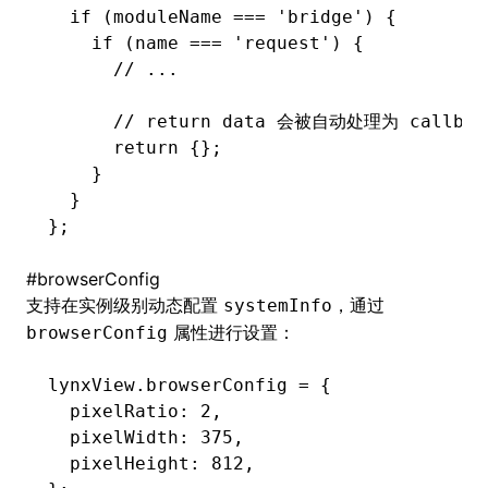
  if
 (moduleName 
===
 'bridge'
) {
    if
 (name 
===
 'request'
) {
      // ...
      // return data 会被自动处理为 callbac
      return
 {};
    }
  }
};
#
browserConfig
支持在实例级别动态配置
，通过
systemInfo
属性进行设置：
browserConfig
lynxView
.browserConfig 
=
 {
  pixelRatio
:
 2
,
  pixelWidth
:
 375
,
  pixelHeight
:
 812
,