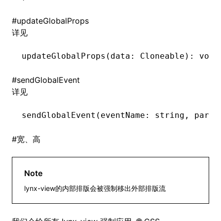
#
updateGlobalProps
详见
updateGlobalProps
(data: Cloneable): 
void
#
sendGlobalEvent
详见
sendGlobalEvent
(eventName: string
,
 param
#
宽、高
Note
lynx-view的内部排版会被强制移出外部排版流