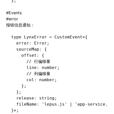
};
#
Events
#
error
报错信息通知：
type
 LynxError
 =
 CustomEvent
<{
  error
:
 Error
;
  sourceMap
:
 {
    offset
:
 {
      // 行偏移量
      line
:
 number
;
      // 列偏移量
      col
:
 number
;
    };
ocJson()
  };
ocProject()
  release
:
 string
;
  fileName
:
 'lepus.js'
 |
 'app-service.js
}>;