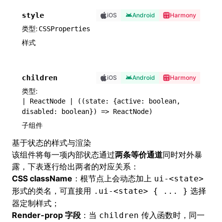
style
iOS
Android
Harmony
类型
CSSProperties
样式
children
iOS
Android
Harmony
类型
| ReactNode | ((state: {active: boolean,
disabled: boolean}) => ReactNode)
子组件
基于状态的样式与渲染
该组件将每一项内部状态通过
两条等价通道
同时对外暴
露，下表逐行给出两者的对应关系：
CSS className
：根节点上会动态加上
ui-<state>
形式的类名，可直接用
选择
.ui-<state> { ... }
器定制样式；
Render-prop 字段
：当
传入函数时，同一
children