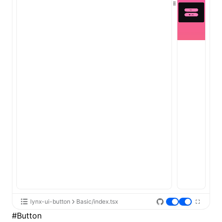
lynx-ui-button
Basic/index.tsx
#
Button