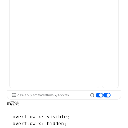
ugin
ginOptions
css-api
src/overflow-x/App.tsx
#
语法
overflow-x
: visible;
overflow-x
: hidden;