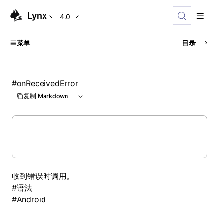
Lynx
4.0
菜单
目录
#
onReceivedError
复制 Markdown
收到错误时调用。
#
语法
#
Android