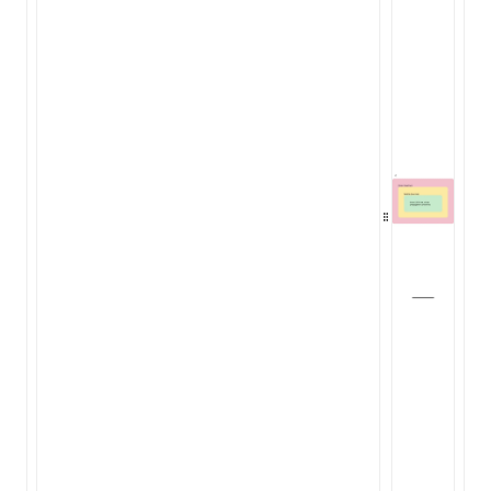
ocJson()
ocProject()