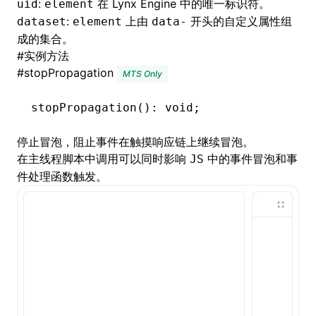
:
在 Lynx Engine 中的唯一标识符。
uid
element
:
上由
开头的自定义属性组
dataset
element
data-
成的集合。
#
实例方法
#
stopPropagation
MTS Only
stopPropagation
(): 
void
;
停止冒泡，阻止事件在触摸响应链上继续冒泡。
在
主线程脚本
中调用可以同时影响
中的事件冒泡和事
JS
件处理函数触发。