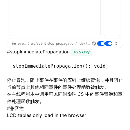
Json()
roject()
event
src/event_stop_propagation/index.tsx
#
stopImmediatePropagation
MTS Only
stopImmediatePropagation
(): 
void
;
停止冒泡，阻止事件在事件响应链上继续冒泡，并且阻止
当前节点上其他相同事件的事件处理函数被触发。
在
主线程脚本
中调用可以同时影响
中的事件冒泡和事
JS
件处理函数触发。
#
兼容性
LCD tables only load in the browser