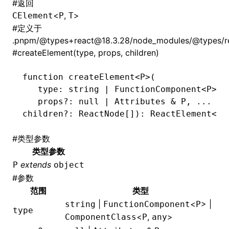
#
返回
<
,
>
CElement
P
T
#
定义于
.pnpm/@types+react@18.3.28/node_modules/@types/rea
#
createElement(type, props, children)
function
 createElement
<
P
>(
   type
:
 string
 |
 FunctionComponent
<
P
> 
|
   props
?:
 null
 |
 Attributes
 &
 P
,
 ...
children
?:
 ReactNode
[])
:
 ReactElement
<
P
>
#
类型参数
类型参数
extends
P
object
#
参数
范围
类型
|
<
> |
string
FunctionComponent
P
type
<
,
>
ComponentClass
P
any