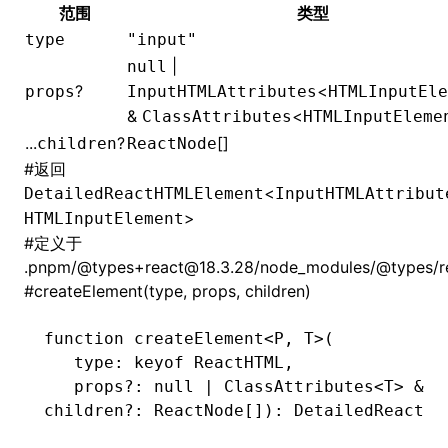
范围
类型
type
"input"
|
null
?
<
props
InputHTMLAttributes
HTMLInputEle
&
<
ClassAttributes
HTMLInputEleme
...
?
[]
children
ReactNode
#
返回
<
DetailedReactHTMLElement
InputHTMLAttribut
>
HTMLInputElement
#
定义于
.pnpm/@types+react@18.3.28/node_modules/@types/rea
#
createElement(type, props, children)
function
 createElement
<
P
,
 T
>(
   type
:
 keyof
 ReactHTML
,
   props
?:
 null
 |
 ClassAttributes
<
T
> 
&
 P
children
?:
 ReactNode
[])
:
 DetailedReactHT