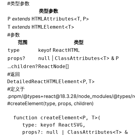
#
类型参数
类型参数
extends
<
,
>
P
HTMLAttributes
T
P
extends
<
>
T
HTMLElement
T
#
参数
范围
类型
keyof
type
ReactHTML
?
|
<
> &
props
null
ClassAttributes
T
P
...
?
[]
children
ReactNode
#
返回
<
,
>
DetailedReactHTMLElement
P
T
#
定义于
.pnpm/@types+react@18.3.28/node_modules/@types/rea
#
createElement(type, props, children)
function
 createElement
<
P
,
 T
>(
   type
:
 keyof
 ReactSVG
,
   props
?:
 null
 |
 ClassAttributes
<
T
> 
&
 P