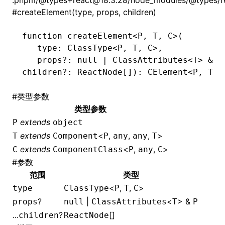
.pnpm/@types+react@18.3.28/node_modules/@types/rea
#
createElement(type, props, children)
function
 createElement
<
P
,
 T
,
 C
>(
   type
:
 ClassType
<
P
,
 T
,
 C
>
,
   props
?:
 null
 |
 ClassAttributes
<
T
> 
&
 P
children
?:
 ReactNode
[])
:
 CElement
<
P
,
 T
>
#
类型参数
类型参数
ugin
extends
P
object
extends
<
,
,
,
>
T
Component
P
any
any
T
ginOptions
extends
<
,
,
>
C
ComponentClass
P
any
C
#
参数
范围
类型
<
,
,
>
type
ClassType
P
T
C
?
|
<
> &
props
null
ClassAttributes
T
P
...
?
[]
children
ReactNode