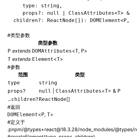
   type
:
 string
,
   props
?:
 null
 |
 ClassAttributes
<
T
> 
&
 P
children
?:
 ReactNode
[])
:
 DOMElement
<
P
,
 T
#
类型参数
类型参数
extends
<
,
>
P
DOMAttributes
T
P
extends
<
>
T
Element
T
#
参数
范围
类型
type
string
?
|
<
> &
props
null
ClassAttributes
T
P
...
?
[]
children
ReactNode
#
返回
<
,
>
DOMElement
P
T
#
定义于
.pnpm/@types+react@18.3.28/node_modules/@types/rea
#
createElement(type, props, children)