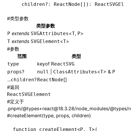
   children
?:
 ReactNode
[])
:
 ReactSVGElem
#
类型参数
类型参数
extends
<
,
>
P
SVGAttributes
T
P
extends
<
>
T
SVGElement
T
#
参数
范围
类型
keyof
type
ReactSVG
?
|
<
> &
props
null
ClassAttributes
T
P
...
?
[]
children
ReactNode
#
返回
ReactSVGElement
#
定义于
.pnpm/@types+react@18.3.28/node_modules/@types/rea
#
createElement(type, props, children)
function
 createElement
<
P
,
 T
>(