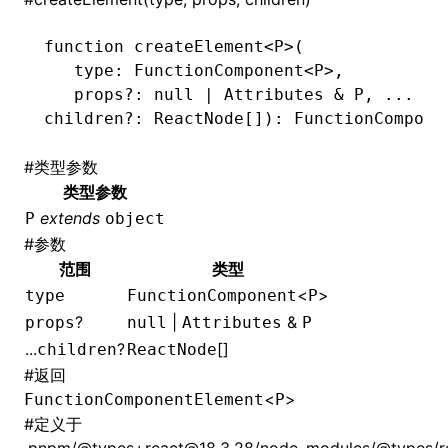
function
 createElement
<
P
>(
   type
:
 FunctionComponent
<
P
>
,
   props
?:
 null
 |
 Attributes
 &
 P
,
 ...
children
?:
 ReactNode
[])
:
 FunctionCompone
#
类型参数
类型参数
()
extends
P
object
#
参数
范围
类型
<
>
type
FunctionComponent
P
?
|
&
props
null
Attributes
P
...
?
[]
children
ReactNode
#
返回
<
>
FunctionComponentElement
P
#
定义于