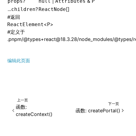
?
|
&
props
null
Attributes
P
...
?
[]
children
ReactNode
#
返回
<
>
ReactElement
P
#
定义于
.pnpm/@types+react@18.3.28/node_modules/@types/rea
编辑此页面
上一页
下一页
函数:
函数: createPortal()
createContext()