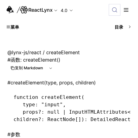
ReactLynx
4.0
菜单
目录
@lynx-js/react
/ createElement
#
函数: createElement()
复制 Markdown
#
createElement(type, props, children)
function
 createElement
(
   type
:
 "input"
,
   props
?:
 null
 |
 InputHTMLAttributes
<
HT
children
?:
 ReactNode
[])
:
 DetailedReactHT
#
参数