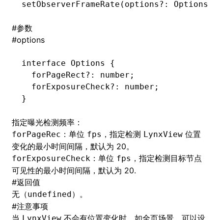
setObserverFrameRate
(options
?:
 Options):
()
#
参数
#
options
interface
 Options
 {
  forPageRect
?:
 number
;
  forExposureCheck
?:
 number
;
}
指定曝光检测频率：
：单位
，指定检测
位置
forPageRec
fps
LynxView
变化的最小时间间隔，默认为 20。
：单位
，指定检测目标节点
forExposureCheck
fps
可见性的最小时间间隔，默认为 20.
#
返回值
无（
）。
undefined
#
注意事项
当
不会有位置变化时，如全页场景，可以设
LynxView