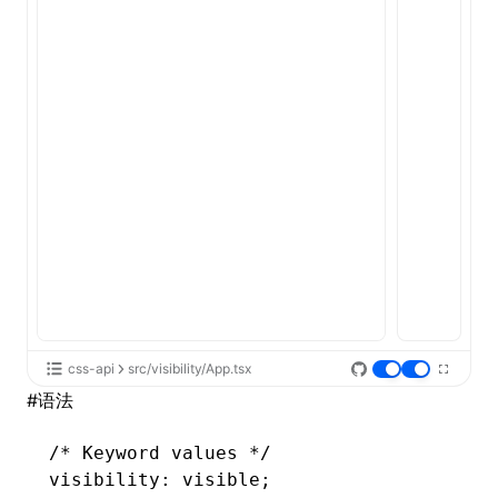
ugin
ginOptions
css-api
src/visibility/App.tsx
#
语法
/* Keyword values */
visibility: visible;