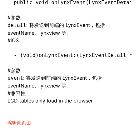
public
 void
 onLynxEvent(
LynxEventDetail
 
()
#
参数
: 将发送到前端的 LynxEvent，包括
detail
eventName、lynxview 等。
#
iOS
-
 (
void
)onLynxEvent:(LynxEventDetail 
*
)e
#
参数
: 将发送到前端的 LynxEvent，包括
event
eventName、lynxview 等。
#
兼容性
LCD tables only load in the browser
编辑此页面