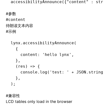
accessibilityAnnounce
({
"content"
 :
 strin
()
#
参数
#
content
待朗读文本内容
#
示例
lynx
.accessibilityAnnounce
(
  {
    content
:
 'hello lynx'
,
  }
,
  (res) 
=>
 {
    console
.log
(
'test: '
 +
 JSON
.stringif
  }
,
);
#
兼容性
LCD tables only load in the browser