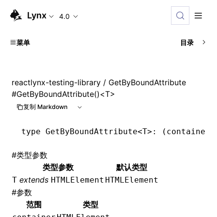
Lynx
4.0
菜单
目录
reactlynx-testing-library
/ GetByBoundAttribute
#
GetByBoundAttribute()<T>
复制 Markdown
type
 GetByBoundAttribute
<
T
>: (container:
#
类型参数
类型参数
默认类型
extends
T
HTMLElement
HTMLElement
#
参数
范围
类型