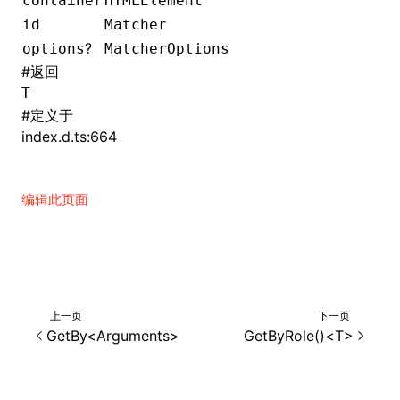
container
HTMLElement
id
Matcher
()
?
options
MatcherOptions
#
返回
T
#
定义于
index.d.ts:664
编辑此页面
上一页
下一页
GetBy<Arguments>
GetByRole()<T>