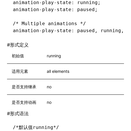
animation-play-state
: running;
animation-play-state
: paused;
/* Multiple animations */
animation-play-state
: paused
,
 running
,
 r
#
形式定义
初始值
running
适用元素
all elements
是否支持继承
no
是否支持动画
no
#
形式语法
/*默认值running*/