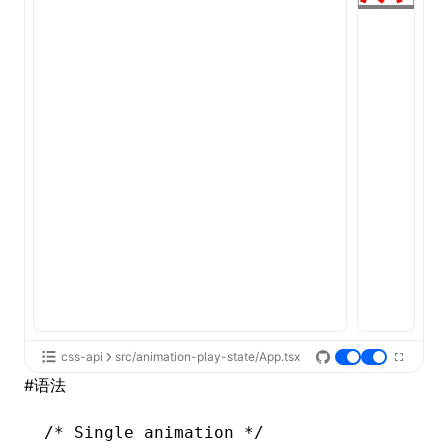
ugin
ginOptions
css-api
src/animation-play-state/App.tsx
#
语法
/* Single animation */