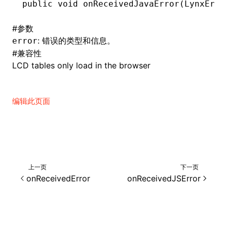
public
 void
 onReceivedJavaError(
LynxErro
()
#
参数
: 错误的类型和信息。
error
#
兼容性
LCD tables only load in the browser
编辑此页面
上一页
下一页
onReceivedError
onReceivedJSError