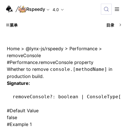
Rspeedy
4.0
菜单
目录
Home
>
@lynx-js/rspeedy
>
Performance
>
removeConsole
#
Performance.removeConsole property
Whether to remove
in
console.[methodName]
production build.
Signature:
removeConsole
?:
 boolean 
|
 ConsoleType[] 
#
Default Value
false
#
Example 1