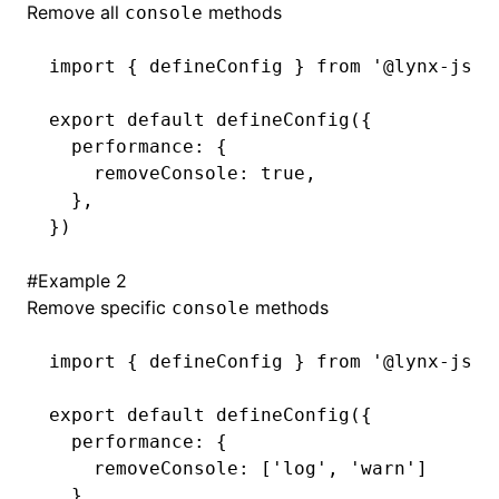
Remove all
methods
console
()
import
 { defineConfig } 
from
 '@lynx-js/r
export
 default
 defineConfig
({
  performance
:
 {
    removeConsole
:
 true
,
  }
,
})
#
Example 2
Remove specific
methods
console
import
 { defineConfig } 
from
 '@lynx-js/r
export
 default
 defineConfig
({
  performance
:
 {
    removeConsole
:
 [
'log'
,
 'warn'
]
  }
,