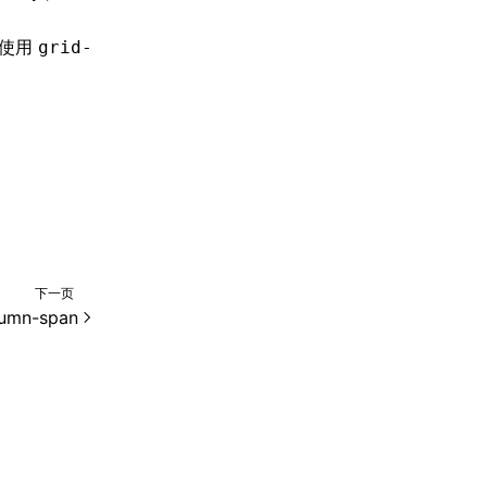
时使用
grid-
下一页
lumn-span