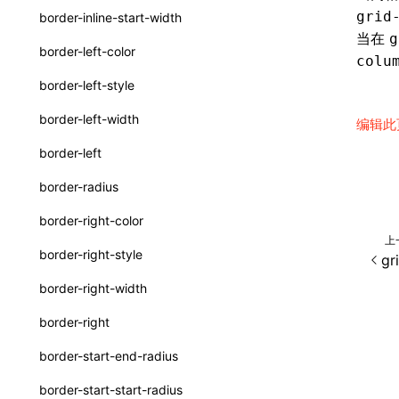
grid
border-inline-start-width
SurfaceId
当在
g
border-left-color
colu
variables
border-left-style
basicFunctions
border-left-width
编辑此
functionRegistry
border-left
a2ui-catalog-extractor
border-radius
functions
border-right-color
createA2UICatalog()
上
border-right-style
gr
extractCatalogComponents()
border-right-width
extractCatalogComponentsFromTypeDocJson()
border-right
extractCatalogComponentsFromTypeDocProject()
border-start-end-radius
extractCatalogFunctions()
border-start-start-radius