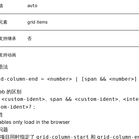
值
auto
元素
grid items
支持继承
否
支持动画
语法
id-column-end = <number> | [span && <number>]
eb 的区别
持
、
、
<custom-ident>
span && <custom-ident>
<inte
；
tom-ident>?
性
bles only load in the browser
问题
格项目同时指定了
和
grid-column-start
grid-column-e