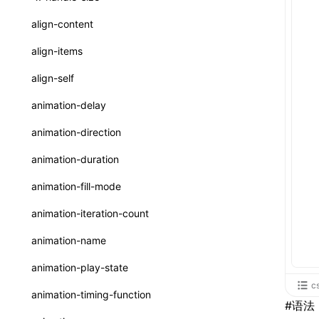
ReactLynxExternalsPresetOptions
ExternalsPresetDefinitions
resolveCatalog()
sourceMap
preEntry
swc
image
css
enableUiSourceMap
pathinfo
auto
函数: isValidElement()
<viewpager>
XElement
align-content
ExternalsPresets
resolveDynamicValue()
transformImport
js
js
css
engineVersion
exportLocalsConvention
函数: lazy()
<scroll-coordinator>
XElement
align-items
MainThreadRuntimeWrapperWebpackPlugin
serializeCatalog()
tsconfigPath
media
jsOptions
js
camelToDashComponentName
experimental_isLazyBundle
localIdentName
函数: memo()
<blur-view>
XElement
align-self
MainThreadRuntimeWrapperWebpackPluginOptions
useAction()
svg
customName
experimental_useElementTemplate
namedExport
函数: runOnBackground()
<webview>
XElement
animation-delay
OutputConfig
useChecks()
template
libraryDirectory
extractStr
函数: runOnMainThread()
<title-bar-view>
XElement
animation-direction
reactLynxExternalsPreset
useDataBinding()
wasm
libraryName
firstScreenSyncTiming
strLength
函数: Suspense()
animation-duration
useResolvedProps()
transformToDefaultImport
removeDescendantSelectorScope
函数: useCallback()
animation-fill-mode
interfaces
shake
函数: useContext()
animation-iteration-count
A2UIProps
targetSdkVersion
pkgName
函数: useDebugValue()
animation-name
ActionProps
removeCallParams
函数: useEffect()
animation-play-state
Catalog
retainProp
c
函数: useGlobalProps()
animation-timing-function
#
语法
CatalogFunctionEntry
函数: useGlobalPropsChanged()