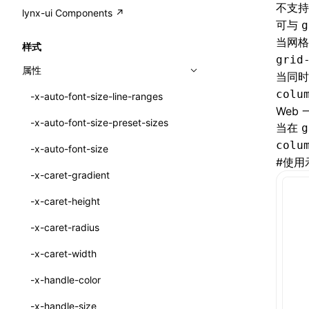
A2UI()
不支
output
@lynx-js/external-bundle-rsbuild-
assetPrefix
CustomizedSchemaFn
compat
类: PureComponent<P, S, SS>
lynx-ui Components ↗
<view>
可与
plugin
g
createFallbackMessagesFromPlainText()
performance
client
assetPrefix
pluginQRCode
customCSSInheritanceList
addComponentElement
函数: cloneElement()
<text>
当网
样式
@lynx-js/lynx-bundle-rslib-config
builtInExternalsPresetDefinitions
createMessageStore()
grid
resolve
hmr
cleanDistPath
buildCache
websocketTransport
debugInfoOutside
schema
additionalComponentAttributes
compilerOnly
函数: createContext()
<image>
属性
当同
ExternalsPresetContext
builtInExternalsPresetDefinitions
createTextCardMessages()
server
liveReload
copy
chunkSplit
alias
buildDependencies
defaultDisplayLinear
componentsPkg
函数: createElement()
<scroll-view>
colu
-x-auto-font-size-line-ranges
ExternalsPresetDefinition
defaultExternalBundleLibConfig
defineCatalog()
Web
source
progressBar
cssModules
printFileSize
aliasStrategy
base
cacheDigest
override
defineDCE
darkMode
函数: createPortal()
<list>
-x-auto-font-size-preset-sizes
当在
g
ExternalsPresetDefinitions
defineExternalBundleRslibConfig
defineFunction()
splitChunks
watchFiles
dataUriLimit
profile
dedupe
compress
alias
auto
cacheDirectory
strategy
enableAccessibilityElement
disableDeprecatedWarning
define
函数: createRef()
<page>
colu
-x-auto-font-size
ExternalsPresets
EncodeOptions
executeFunctionCall()
#
使用
tools
writeToDisk
distPath
removeConsole
extensions
cors
assetsInclude
exportGlobals
maxSize
enableCSSInheritance
newRuntimePkg
函数: forwardRef()
<frame>
-x-caret-gradient
normalizeBundlePath
ExternalBundleWebpackPlugin
mergeCatalogs()
filename
headers
decorators
bundlerChain
exportLocalsConvention
intermediate
minSize
enableCSSInvalidation
oldRuntimePkg
函数: Fragment()
<input>
XElement
-x-caret-height
pluginExternalBundle
ExternalBundleLibConfig
NodeRenderer()
filenameHash
host
define
cssExtract
localIdentName
assets
splitChunks
version
enableCSSSelector
removeComponentAttrRegex
函数: GlobalPropsConsumer()
<textarea>
XElement
-x-caret-radius
PluginExternalBundleOptions
ExternalBundleWebpackPluginOptions
normalizePayloadToMessages()
inlineScripts
port
entry
cssLoader
bundle
loaderOptions
enableNewGesture
simplifyCtorLikeReactLynx2
函数: GlobalPropsProvider()
<overlay>
XElement
-x-caret-width
PluginExternalConfig
Externals
prepareMessagesForProcessing()
legalComments
proxy
exclude
rsdoctor
css
pluginOptions
importLoaders
enableRemoveCSSScope
esModule
函数: InitDataConsumer()
<svg>
XElement
-x-handle-color
PluginExternalValue
ExternalsPresetDefinition
registerBasicFunctions()
minify
strictPort
include
rspack
font
modules
enableSSR
ignoreOrder
函数: InitDataProvider()
<refresh>
XElement
-x-handle-size