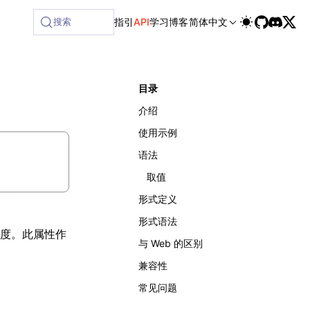
搜索
指引
API
学习
博客
简体中文
目录
介绍
使用示例
语法
取值
形式定义
形式语法
度。此属性作
与 Web 的区别
兼容性
常见问题