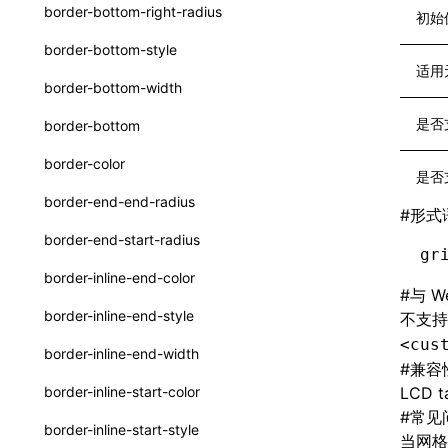
函数: withInitDataInState()
border-bottom-right-radius
初始
type-aliases
接口: DataProcessorDefinition
border-bottom-style
A2UIClientEventMessage
适用
接口: DataProcessors
border-bottom-width
CatalogComponent
接口: GlobalProps
是否
border-bottom
CatalogFunctionDefinition
接口: InitData
border-color
是否
CatalogInput
接口: InitDataRaw
border-end-end-radius
#
形式
CatalogManifest
接口: Lynx
border-end-start-radius
gr
CatalogSchema
接口: Root
border-inline-end-color
#
与 W
ComponentInstance
变量: root
border-inline-end-style
不支
FunctionImpl()
变量: useErrorBoundary
<cus
border-inline-end-width
#
兼容
FunctionManifest
border-inline-start-color
LCD ta
Resource
#
常见
border-inline-start-style
当网
ServerToClientMessage