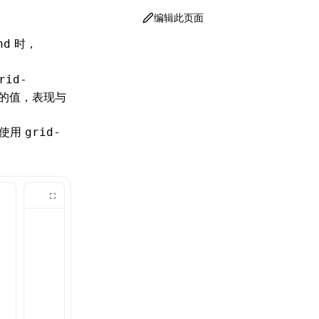
编辑此页面
时，
nd
rid-
的值，表现与
时使用
grid-