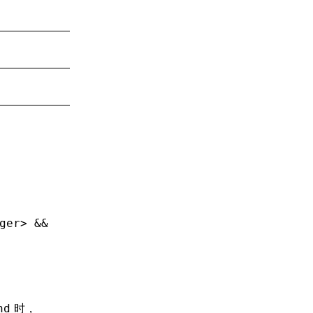
ger> &&
时，
nd