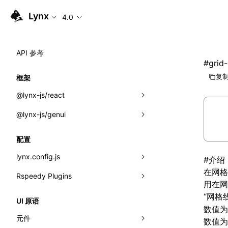
Lynx
4.0
API 参考
#
grid
复制
框架
@lynx-js/react
@lynx-js/genui
内置宏
指示符
a2ui
配置
全局事件
classes
lynx.config.js
#
介绍
在
网格
导入属性
FunctionRegistry
Rspeedy Plugins
environments
用在网
MessageProcessor
mode
@lynx-js/react-rsbuild-plugin
“网格线
类: Component<P, S, SS>
UI 原语
数值为
functions
dev
@lynx-js/qrcode-rsbuild-plugin
pluginReactLynx
类: MainThreadRef<T>
元件
数值为