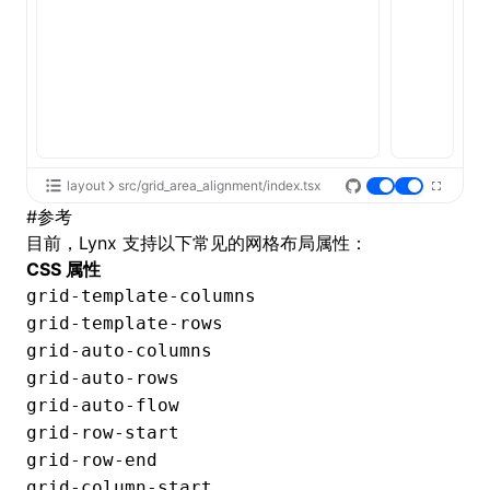
layout
src/grid_area_alignment/index.tsx
#
参考
目前，Lynx 支持以下常见的网格布局属性：
CSS 属性
grid-template-columns
grid-template-rows
grid-auto-columns
grid-auto-rows
grid-auto-flow
grid-row-start
grid-row-end
grid-column-start