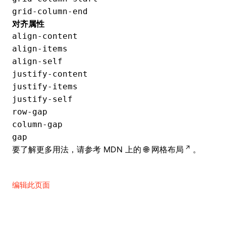
grid-column-end
对齐属性
align-content
align-items
align-self
justify-content
justify-items
justify-self
row-gap
column-gap
gap
要了解更多用法，请参考 MDN 上的
网格布局
。
编辑此页面