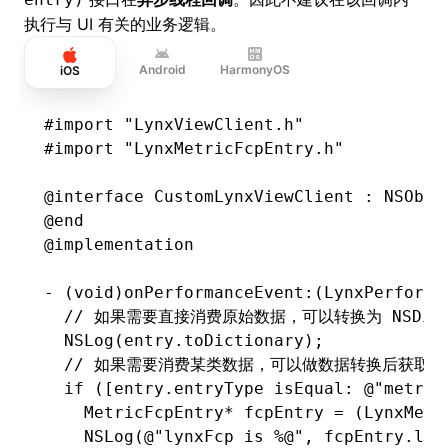
执行与 UI 有关的业务逻辑。
Android
HarmonyOS
iOS
#import
 "LynxViewClient.h"
#import
 "LynxMetricFcpEntry.h"
@interface
 CustomLynxViewClient
 : 
NSObje
@end
@implementation
-
 (
void
)onPerformanceEvent:(LynxPerforma
  // 如果需要直接消费原始数据，可以转换为 NSDicti
  NSLog
(
entry
.
toDictionary);
  // 如果需要消费某类数据，可以做数据转换后获取
  if
 ([entry.entryType 
isEqual
:
 @"metric
    MetricFcpEntry
*
 fcpEntry 
=
 (LynxMetr
    NSLog
(
@"lynxFcp is 
%@
"
,
 fcpEntry
.
lyn