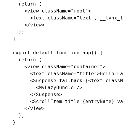
  return
 (
    <
view className
=
"root"
>
      <
text className
=
"text"
,
 __lynx_tim
    </
view
>
  );
}
export
 default
 function
 app
() {
  return
 (
    <
view className
=
"container"
>
      <
text className
=
"title"
>
Hello Lazy
      <
Suspense fallback
=
{<text classNam
        <
MyLazyBundle 
/>
      </
Suspense
>
      <
ScrollItem title
=
{entryName} valu
    </
view
>
  );
}