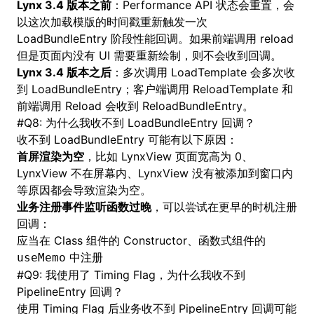
Lynx 3.4 版本之前
：Performance API 状态会重置，会
以这次加载模版的时间戳重新触发一次
LoadBundleEntry 阶段性能回调。如果前端调用 reload
但是页面内没有 UI 需要重新绘制，则不会收到回调。
Lynx 3.4 版本之后
：多次调用 LoadTemplate 会多次收
到 LoadBundleEntry；客户端调用 ReloadTemplate 和
前端调用 Reload 会收到 ReloadBundleEntry。
#
Q8: 为什么我收不到 LoadBundleEntry 回调？
收不到 LoadBundleEntry 可能有以下原因：
首屏渲染为空
，比如 LynxView 页面宽高为 0、
LynxView 不在屏幕内、LynxView 没有被添加到窗口内
等原因都会导致渲染为空。
业务注册事件监听函数过晚
，可以尝试在更早的时机注册
回调：
应当在 Class 组件的 Constructor、函数式组件的
中注册
useMemo
#
Q9: 我使用了 Timing Flag，为什么我收不到
PipelineEntry 回调？
使用 Timing Flag 后业务收不到 PipelineEntry 回调可能