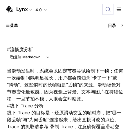
Lynx
4.0
菜单
目录
#
流畅度分析
复制 Markdown
当滑动发生时，系统会以固定节奏尝试绘制下一帧；任何
一次绘制间隔明显拉长，用户都会感知为“卡了一下”或
“抖动”。这些瞬时的长帧就是“丢帧”的来源。滑动场景对
节奏变化最敏感，因为视觉上背景、文本与图片在持续位
移，一旦节拍不稳，人眼会立即察觉。
#
线下 Trace 分析
线下 Trace 的目标是：还原滑动交互的帧时序，把“哪一
段丢帧”与“为何丢帧”连接起来，给出直接可改的点位。
Trace 的抓取请参考
录制 Trace
，注意确保覆盖滑动交