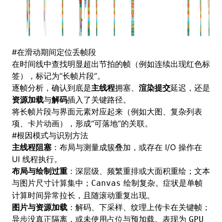
#
在滑动期间定位丢帧段
在时间线中查找明显超出节拍的帧（例如连续出现红色标
签），标记为“长帧片段”。
逐帧分析，确认到底是
主线程
拥塞、
渲染提交
延迟，还是
资源加载
与
解码
插入了关键路径。
将长帧片段与界面元素对应起来（例如大图、复杂列表
项、卡片动画），形成“可落地”的关联。
#
根因模式与识别方法
主线程阻塞
：布局与测量成簇叠加，或存在 I/O 操作在
UI 线程执行。
布局与绘制过重
：深层级、频繁重排或大面积重绘；文本
与图片尺寸计算集中；
绘制复杂。症状是单帧
Canvas
计算时间异常拉长，且随滚动重复出现。
图片与资源加载
：解码、下采样、纹理上传卡在关键帧；
异步没真正隔离，或未使用占位与预加载。表现为
GPU