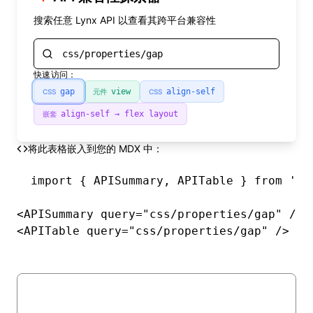
搜索任意 Lynx API 以查看其跨平台兼容性
快速访问：
gap
view
align-self
CSS
元件
CSS
align-self → flex layout
嵌套
将此表格嵌入到您的 MDX 中：
import { APISummary, APITable } from '@ly
<APISummary query="css/properties/gap" />

<APITable query="css/properties/gap" />