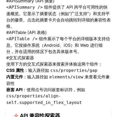
#
APISummary (API 摘要)
组件提供了 API 跨平台可用性的快
<APISummary />
速概览。它显示了摘要状态（例如“广泛支持”）和支持平
台的徽章。点击此摘要卡片会自动跳转到详细的兼容性表
格。
#
APITable (API 表格)
组件展示了每个平台的详细版本支持信
<APITable />
息。它按操作系统（Android、iOS）和 Web 进行细
分，并在适用的情况下包含具体版本号。
#
交互式探索器
使用下方的交互式探索器来搜索并体验这两个组件：
CSS 属性
：输入路径如
css/properties/gap
内置元件
：输入路径如
来查看元件兼
elements/view
容性
嵌套 API
：使用点号访问嵌套标识符，例如
css/properties/align-
self.supported_in_flex_layout
API 兼容性探索器