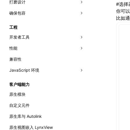
打磨设计
响应事件
网格布局
#
选择
你可以
确保包容
可见性检测
视效
相对布局
事件传播
比如
网络
动效
无障碍
直接操作节点
曝光能力
工程
首帧直出
多主题
国际化
交叉观察器
开发者工具
文字排版
性能
面板
兼容性
Trace
分析性能
Elements
JavaScript 环境
Recorder
监控性能
Console
录制 Trace
渲染
错误处理
WebAssembly
Sources
Trace UI 基本使用指南
流畅度
Performance API
客户端能力
主线程运行时
Layers
录制启动 Trace
内存
标记渲染流水线
原生模块
Preact DevTools
分析 JavaScript
原生模块
全局内存查询
自定义元件
原生库与 Autolink
原生视图嵌入 LynxView