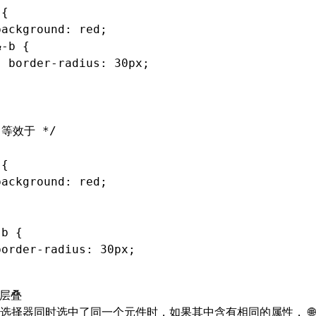
 {
background
:
 red
;
&
-b
 {
  border-radius
:
 30
px
;
}
 等效于 */
 {
background
:
 red
;
-b
 {
border-radius
:
 30
px
;
 层叠
选择器同时选中了同一个元件时，如果其中含有相同的属性，