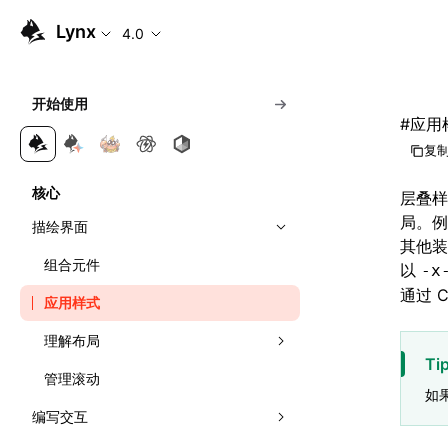
Lynx
4.0
开始使用
#
应用
复制
核心
层叠样式
局。例
描绘界面
其他装
组合元件
以
-x
通过 
应用样式
理解布局
Ti
管理滚动
线性布局
如
编写交互
弹性布局