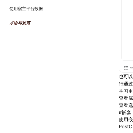
使用宿主平台数据
术语与规范
c
也可
行通过
学习更
查看
属
查看
选
#
嵌套
使用嵌
PostC