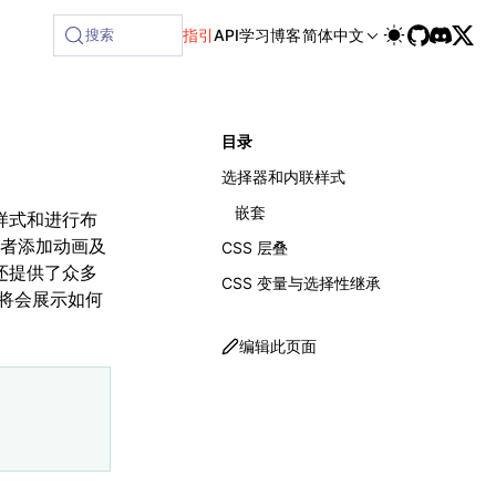
搜索
指引
API
学习
博客
简体中文
目录
选择器和内联样式
嵌套
设置样式和进行布
者添加动画及
CSS 层叠
还提供了众多
CSS 变量与选择性继承
将会展示如何
编辑此页面