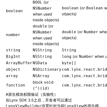
(or
BOOL
(or
wh
boolean
Boolean
NSNumber
boolean
objects)
when used
inside objects)
(or
double
(or
when
double
Number
NSNumber
number
objects)
when used
inside objects)
string
NSString
String
(or
when us
BigInt
NSString
long
Number
ArrayBuffer
NSData
byte[]
object
NSDictionary
com.lynx.react.bri
array
NSArray
com.lynx.react.bri
block
void
function
com.lynx.react.bri
(^)(id)
#
原生模块权限验证（实验性）
在Lynx SDK 3.5之后，开发者可以通过
设置针对当前
的原生模
LynxViewBuilder
LynxView