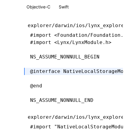
Objective-C
Swift
explorer/darwin/ios/lynx_explorer/L
#import
 <Foundation/Foundation.h>
#import
 <Lynx/LynxModule.h>
NS_ASSUME_NONNULL_BEGIN
@interface
 NativeLocalStorageModul
@end
NS_ASSUME_NONNULL_END
explorer/darwin/ios/lynx_explorer/L
#import
 "NativeLocalStorageModule.