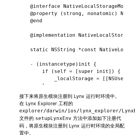
@interface
 NativeLocalStorageModul
@property
 (
strong
, 
nonatomic
) 
NSUs
@end
@implementation
 NativeLocalStorage
static
 NSString
 *const
 NativeLocal
- (
instancetype
)
init
 {
    if
 (self 
=
 [super 
init
]) {
        _localStorage 
=
 [[
NSUserDe
    }
    return
 self;
接下来将原生模块注册到 Lynx 运行时环境中。
}
在 Lynx Explorer 工程的
explorer/darwin/ios/lynx_explorer/Lynx
+ (
NSString
 *
)
name
 {
文件的
方法中添加如下注册代
setupLynxEnv
    return
 @"NativeLocalStorageMod
码，将原生模块注册到 Lynx 运行时环境的全局配
}
置中。