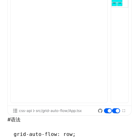
ugin
ginOptions
css-api
src/grid-auto-flow/App.tsx
#
语法
grid-auto-flow
: row;