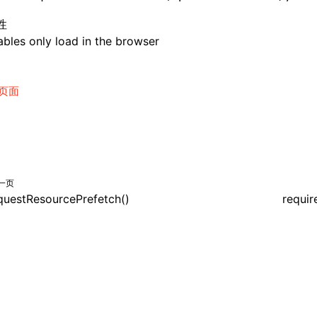
性
bles only load in the browser
页面
一页
questResourcePrefetch()
requir