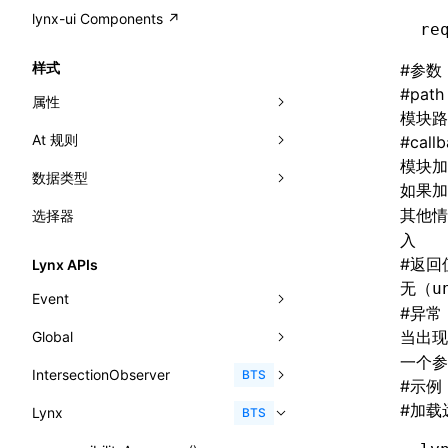
A2UI()
output
@lynx-js/external-bundle-rsbuild-
assetPrefix
CustomizedSchemaFn
compat
类: PureComponent<P, S, SS>
lynx-ui Components ↗
<view>
re
plugin
createFallbackMessagesFromPlainText()
performance
client
assetPrefix
pluginQRCode
customCSSInheritanceList
addComponentElement
函数: cloneElement()
<text>
样式
#
参数
@lynx-js/lynx-bundle-rslib-config
builtInExternalsPresetDefinitions
createMessageStore()
resolve
hmr
cleanDistPath
buildCache
websocketTransport
debugInfoOutside
schema
additionalComponentAttributes
compilerOnly
函数: createContext()
#
path
<image>
属性
ExternalsPresetContext
builtInExternalsPresetDefinitions
模块路
createTextCardMessages()
server
liveReload
copy
chunkSplit
alias
buildDependencies
defaultDisplayLinear
componentsPkg
函数: createElement()
<scroll-view>
At 规则
-x-auto-font-size-line-ranges
#
call
ExternalsPresetDefinition
defaultExternalBundleLibConfig
defineCatalog()
source
progressBar
cssModules
printFileSize
aliasStrategy
base
cacheDigest
override
defineDCE
darkMode
模块加
函数: createPortal()
<list>
数据类型
-x-auto-font-size-preset-sizes
'@font-face'
ExternalsPresetDefinitions
defineExternalBundleRslibConfig
如果
defineFunction()
splitChunks
watchFiles
dataUriLimit
profile
dedupe
compress
alias
auto
cacheDirectory
strategy
enableAccessibilityElement
disableDeprecatedWarning
define
函数: createRef()
<page>
其他情
选择器
-x-auto-font-size
'@import'
<angle>
ExternalsPresets
EncodeOptions
executeFunctionCall()
入
tools
writeToDisk
distPath
removeConsole
extensions
cors
assetsInclude
exportGlobals
maxSize
enableCSSInheritance
newRuntimePkg
函数: forwardRef()
<frame>
-x-caret-gradient
'@keyframes'
<color>
#
返回
normalizeBundlePath
ExternalBundleWebpackPlugin
Lynx APIs
mergeCatalogs()
filename
headers
decorators
bundlerChain
exportLocalsConvention
intermediate
minSize
enableCSSInvalidation
oldRuntimePkg
函数: Fragment()
<input>
XElement
无（
u
-x-caret-height
<fit-content>
Event
pluginExternalBundle
ExternalBundleLibConfig
NodeRenderer()
#
异常
filenameHash
host
define
cssExtract
localIdentName
assets
splitChunks
version
enableCSSSelector
removeComponentAttrRegex
函数: GlobalPropsConsumer()
<textarea>
XElement
-x-caret-radius
<gradient>
当出现
Global
AnimationEvent
PluginExternalBundleOptions
ExternalBundleWebpackPluginOptions
normalizePayloadToMessages()
inlineScripts
port
entry
cssLoader
bundle
loaderOptions
enableNewGesture
simplifyCtorLikeReactLynx2
函数: GlobalPropsProvider()
<overlay>
一个参
XElement
-x-caret-width
<length-percentage>
IntersectionObserver
CustomEvent
clearInterval()
BTS
PluginExternalConfig
Externals
prepareMessagesForProcessing()
#
示例
legalComments
proxy
exclude
rsdoctor
css
pluginOptions
importLoaders
enableRemoveCSSScope
esModule
函数: InitDataConsumer()
<svg>
XElement
-x-handle-color
<length>
#
加载
Lynx
Event
clearTimeout()
disconnect()
BTS
PluginExternalValue
ExternalsPresetDefinition
registerBasicFunctions()
minify
strictPort
include
rspack
font
modules
enableSSR
ignoreOrder
函数: InitDataProvider()
<refresh>
XElement
-x-handle-size
<max-content>