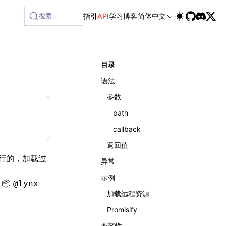
搜索
指引
API
学习
博客
简体中文
目录
语法
参数
path
callback
返回值
行的，加载过
异常
示例
@lynx-
加载远程资源
Promisify
兼容性