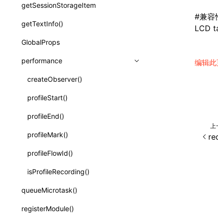
animation
getSessionStorageItem
profileEnd()
CheckLike
函数: useImperativeHandle()
#
兼容
aspect-ratio
getTextInfo()
table()
LCD ta
FunctionCallContext
函数: useInitData()
background-clip
GlobalProps
time()
FunctionEntry
函数: useInitDataChanged()
background-color
performance
timeEnd()
编辑此
GenericComponentProps
函数:
useLayoutEffect()
background-image
timeLog()
createObserver()
MessageStore
函数: useLynxGlobalEventListener()
background-origin
warn()
profileStart()
MessageStoreOptions
函数: useMainThreadRef()
background-position
fetch
profileEnd()
BTS
ResolvedCatalogEntry
函数: useMemo()
上
background-repeat
setInterval()
profileMark()
re
ResolveFunctionOptions
函数: useReducer()
background-size
setTimeout()
profileFlowId()
ResourceInfo
函数: useRef()
background
SystemInfo
isProfileRecording()
SerializedCatalog
函数: useState()
border-bottom-color
queueMicrotask()
Surface
函数: useSyncExternalStore()
border-bottom-left-radius
registerModule()
UserActionPayload