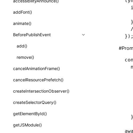
ly
GlobalEvent
console
observe()
accessibilityAnnounce()
ReactLynxExternalsPresetOptions
ExternalsPresetDefinitions
resolveCatalog()
sourceMap
preEntry
swc
image
css
enableUiSourceMap
pathinfo
auto
函数: isValidElement()
  
<viewpager>
XElement
align-content
<number>
KeyEvent
relativeToScreen()
addFont()
assert()
ExternalsPresets
  
resolveDynamicValue()
transformImport
js
js
css
engineVersion
exportLocalsConvention
函数: lazy()
<scroll-coordinator>
XElement
align-items
<percentage>
  
MemoryEvent
relativeToViewport()
animate()
count()
MainThreadRuntimeWrapperWebpackPlugin
serializeCatalog()
tsconfigPath
media
jsOptions
js
camelToDashComponentName
experimental_isLazyBundle
localIdentName
  
函数: memo()
<blur-view>
XElement
align-self
<string>
MouseEvent
relativeTo()
BeforePublishEvent
countReset()
MainThreadRuntimeWrapperWebpackPluginOptions
})
useAction()
svg
customName
experimental_useElementTemplate
namedExport
函数: runOnBackground()
<webview>
XElement
animation-delay
<time>
TouchEvent
debug()
add()
OutputConfig
#
Prom
useChecks()
template
libraryDirectory
extractStr
函数: runOnMainThread()
<title-bar-view>
XElement
animation-direction
WheelEvent
error()
remove()
reactLynxExternalsPreset
co
useDataBinding()
wasm
libraryName
firstScreenSyncTiming
strLength
函数: Suspense()
animation-duration
  
cancelAnimationFrame()
group()
useResolvedProps()
transformToDefaultImport
removeDescendantSelectorScope
  
函数: useCallback()
animation-fill-mode
cancelResourcePrefetch()
groupCollapsed()
  
interfaces
shake
函数: useContext()
  
animation-iteration-count
createIntersectionObserver()
groupEnd()
A2UIProps
  
targetSdkVersion
pkgName
函数: useDebugValue()
animation-name
createSelectorQuery()
info()
  
ActionProps
removeCallParams
函数: useEffect()
  
animation-play-state
getElementById()
log()
Catalog
  
retainProp
函数: useGlobalProps()
animation-timing-function
getJSModule()
profile()
CatalogFunctionEntry
函数: useGlobalPropsChanged()
aw