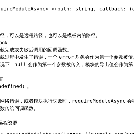
quireModuleAsync
<
T
>(path: string
,
 callback: (
径，可以是远程路径，也可以是模板内的路径。
back
载完成或失败后调用的回调函数。
加载过程中发生了错误，一个
对象会作为第一个参数被传
error
况下，
会作为第一个参数被传入，模块的导出值会作为第
null
值
）。
ndefined
网络错误，或者模块执行失败时，
会
requireModuleAsync
数传给回调函数。
远程资源