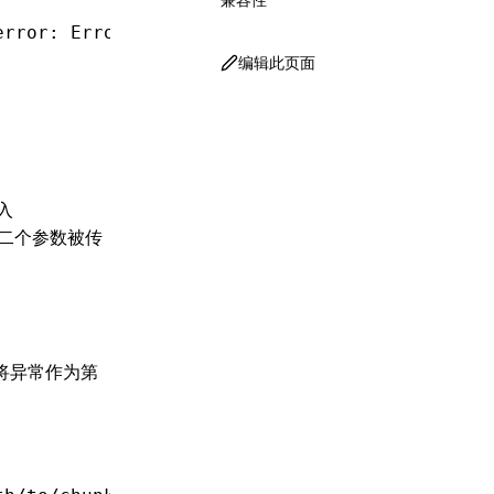
error
:
 Error
 |
 null
,
 exports
?:
 T
) 
=>
 void
): 
v
编辑此页面
入
二个参数被传
将异常作为第