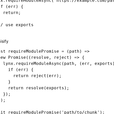
nx
.requireModuleAsync
(
'https://example.com/pa
if
 (err) {
  return
;
}
// use exports
;
isify
nst
 requireModulePromise
 =
 (path) 
=>
new
 Promise
((resolve
,
 reject) 
=>
 {
  lynx
.requireModuleAsync
(path
,
 (err
,
 exports
    if
 (err) {
      return
 reject
(err);
    }
    return
 resolve
(
exports
);
  });
});
ait
 requireModulePromise
(
'path/to/chunk'
);