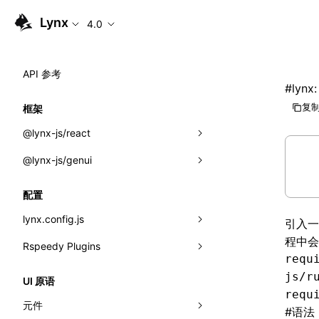
Lynx
4.0
API 参考
#
lynx
复制
框架
@lynx-js/react
@lynx-js/genui
内置宏
指示符
a2ui
配置
全局事件
classes
lynx.config.js
引入
程中会执
导入属性
FunctionRegistry
Rspeedy Plugins
environments
requ
MessageProcessor
mode
@lynx-js/react-rsbuild-plugin
类: Component<P, S, SS>
js/r
UI 原语
requ
functions
dev
@lynx-js/qrcode-rsbuild-plugin
pluginReactLynx
类: MainThreadRef<T>
元件
#
语法